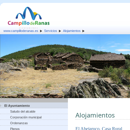
www.campilloderanas.es
Servicios
Alojamientos
El Ayuntamiento
Saludo del alcalde
Alojamientos
Corporación municipal
Ordenanzas
El Abejaruco, Casa Rural
Plenos