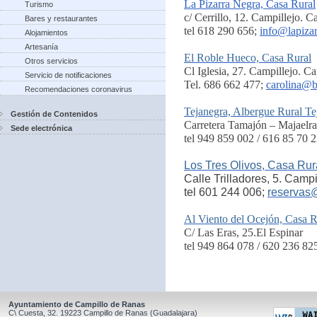
La Pizarra Negra, Casa Rural
Turismo
c/ Cerrillo, 12. Campillejo. 
Bares y restaurantes
tel 618 290 656;
info@lapiza
Alojamientos
Artesanía
El Roble Hueco, Casa Rural
Otros servicios
Cl Iglesia, 27. Campillejo. C
Servicio de notificaciones
Tel. 686 662 477;
carolina@b
Recomendaciones coronavirus
Tejanegra, Albergue Rural Te
Gestión de Contenidos
Carretera Tamajón – Majaelra
Sede electrónica
tel 949 859 002 / 616 85 70 2
Los Tres Olivos, Casa Rur
Calle Trilladores, 5. Camp
tel 601 244 006;
reservas
Al Viento del Ocejón, Casa R
C/ Las Eras, 25.El Espinar
tel 949 864 078 / 620 236 82
Ayuntamiento de Campillo de Ranas
C\ Cuesta, 32.
19223
Campillo de Ranas
(Guadalajara)