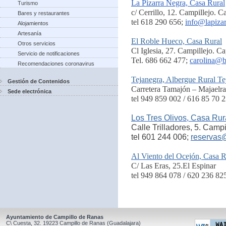
La Pizarra Negra, Casa Rural
Turismo
c/ Cerrillo, 12. Campillejo. 
Bares y restaurantes
tel 618 290 656;
info@lapiza
Alojamientos
Artesanía
El Roble Hueco, Casa Rural
Otros servicios
Cl Iglesia, 27. Campillejo. C
Servicio de notificaciones
Tel. 686 662 477;
carolina@b
Recomendaciones coronavirus
Tejanegra, Albergue Rural Te
Gestión de Contenidos
Carretera Tamajón – Majaelra
Sede electrónica
tel 949 859 002 / 616 85 70 2
Los Tres Olivos, Casa Rur
Calle Trilladores, 5. Camp
tel 601 244 006;
reservas
Al Viento del Ocejón, Casa R
C/ Las Eras, 25.El Espinar
tel 949 864 078 / 620 236 82
Ayuntamiento de Campillo de Ranas
C\ Cuesta, 32.
19223
Campillo de Ranas
(Guadalajara)