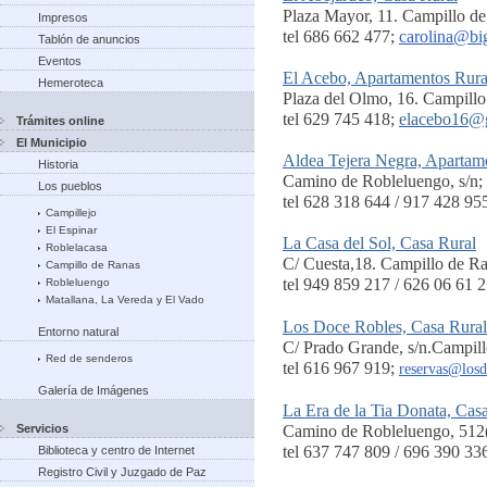
Plaza Mayor, 11. Campillo d
Impresos
tel 686 662 477;
carolina@big
Tablón de anuncios
Eventos
El Acebo, Apartamentos Rura
Hemeroteca
Plaza del Olmo, 16. Campill
tel 629 745 418;
elacebo16@
Trámites online
El Municipio
Aldea Tejera Negra, Apartam
Historia
Camino de Robleluengo, s/n;
Los pueblos
tel 628 318 644 / 917 428 95
Campillejo
El Espinar
La Casa del Sol, Casa Rural
Roblelacasa
C/ Cuesta,18. Campillo de R
Campillo de Ranas
tel 949 859 217 / 626 06 61 2
Robleluengo
Matallana, La Vereda y El Vado
Los Doce Robles, Casa Rural
Entorno natural
C/ Prado Grande, s/n.Campill
Red de senderos
tel 616 967 919;
reservas@losd
Galería de Imágenes
La Era de la Tia Donata, Cas
Servicios
Camino de Robleluengo, 512(
tel 637 747 809 / 696 390 33
Biblioteca y centro de Internet
Registro Civil y Juzgado de Paz