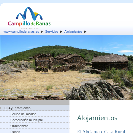
www.campilloderanas.es
Servicios
Alojamientos
El Ayuntamiento
Saludo del alcalde
Alojamientos
Corporación municipal
Ordenanzas
El Abejaruco, Casa Rural
Plenos