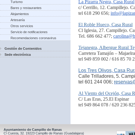
La Pizarra Negra, Casa Rural
Turismo
c/ Cerrillo, 12. Campillejo. 
Bares y restaurantes
tel 618 290 656;
info@lapiza
Alojamientos
Artesanía
El Roble Hueco, Casa Rural
Otros servicios
Cl Iglesia, 27. Campillejo. C
Servicio de notificaciones
Tel. 686 662 477;
carolina@b
Recomendaciones coronavirus
Tejanegra, Albergue Rural Te
Gestión de Contenidos
Carretera Tamajón – Majaelra
Sede electrónica
tel 949 859 002 / 616 85 70 2
Los Tres Olivos, Casa Rur
Calle Trilladores, 5. Camp
tel 601 244 006;
reservas
Al Viento del Ocejón, Casa R
C/ Las Eras, 25.El Espinar
tel 949 864 078 / 620 236 82
Ayuntamiento de Campillo de Ranas
C\ Cuesta, 32.
19223
Campillo de Ranas
(Guadalajara)