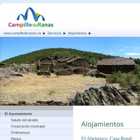
www.campilloderanas.es
Servicios
Alojamientos
El Ayuntamiento
Saludo del alcalde
Alojamientos
Corporación municipal
Ordenanzas
El Abejaruco, Casa Rural
Plenos