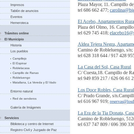
Plaza Mayor, 11. Campillo d
Impresos
tel 686 662 477;
carolina@big
Tablón de anuncios
Eventos
El Acebo, Apartamentos Rura
Hemeroteca
Plaza del Olmo, 16. Campill
tel 629 745 418;
elacebo16@
Trámites online
El Municipio
Aldea Tejera Negra, Apartam
Historia
Camino de Robleluengo, s/n;
Los pueblos
tel 628 318 644 / 917 428 95
Campillejo
El Espinar
La Casa del Sol, Casa Rural
Roblelacasa
C/ Cuesta,18. Campillo de R
Campillo de Ranas
tel 949 859 217 / 626 06 61 2
Robleluengo
Matallana, La Vereda y El Vado
Los Doce Robles, Casa Rural
Entorno natural
C/ Prado Grande, s/n.Campill
Red de senderos
tel 616 967 919;
reservas@losd
Galería de Imágenes
La Era de la Tia Donata, Cas
Servicios
Camino de Robleluengo, 512(
tel 637 747 809 / 696 390 33
Biblioteca y centro de Internet
Registro Civil y Juzgado de Paz