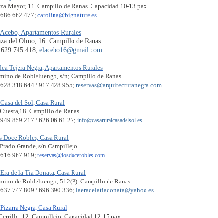
aza Mayor, 11. Campillo de Ranas. Capacidad 10-13 pax
l 686 662 477;
carolina@bignature.es
 Acebo, Apartamentos Rurales
aza del Olmo, 16. Campillo de Ranas
l 629 745 418;
elacebo16@gmail.com
dea Tejera Negra, Apartamentos Rurales
mino de Robleluengo, s/n; Campillo de Ranas
l 628 318 644 / 917 428 955;
reservas@arquitecturanegra.com
 Casa del Sol, Casa Rural
 Cuesta,18. Campillo de Ranas
l 949 859 217 / 626 06 61 27;
info@casaruralcasadelsol.es
s Doce Robles, Casa Rural
 Prado Grande, s/n.Campillejo
l 616 967 919;
reservas@losdocerobles.com
 Era de la Tia Donata, Casa Rural
mino de Robleluengo, 512(P). Campillo de Ranas
l 637 747 809 / 696 390 336;
laeradelatiadonata@yahoo.es
 Pizarra Negra, Casa Rural
 Cerrillo, 12. Campillejo. Capacidad 12-15 pax.