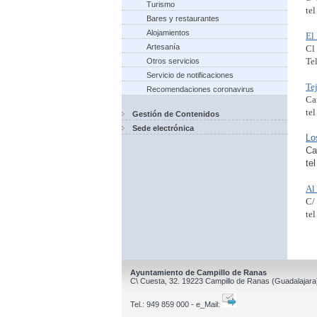
Turismo
te
Bares y restaurantes
Alojamientos
El
Artesanía
Cl
Te
Otros servicios
Servicio de notificaciones
Te
Recomendaciones coronavirus
Ca
te
Gestión de Contenidos
Sede electrónica
Lo
Ca
te
Al
C/
te
Ayuntamiento de Campillo de Ranas
C\ Cuesta, 32.
19223
Campillo de Ranas
(Guadalajara
Tel.:
949 859 000 - e_Mail: