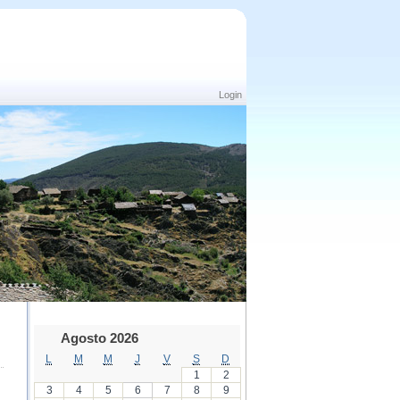
Login
Agosto 2026
L
M
M
J
V
S
D
1
2
3
4
5
6
7
8
9