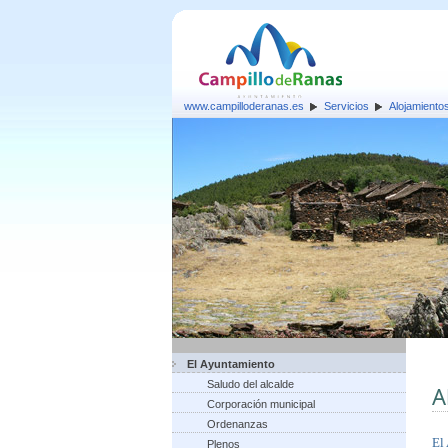
www.campilloderanas.es
Servicios
Alojamiento
El Ayuntamiento
Saludo del alcalde
A
Corporación municipal
Ordenanzas
El
Plenos