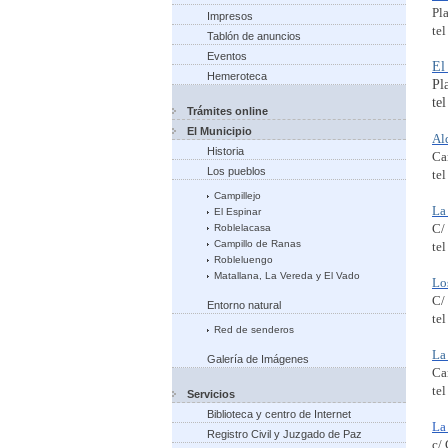
Pl
Impresos
te
Tablón de anuncios
Eventos
El
Hemeroteca
Pl
te
Trámites online
El Municipio
Al
Historia
Ca
Los pueblos
te
Campillejo
La
El Espinar
C/
Roblelacasa
Campillo de Ranas
te
Robleluengo
Matallana, La Vereda y El Vado
Lo
C/
Entorno natural
te
Red de senderos
La
Galería de Imágenes
Ca
te
Servicios
Biblioteca y centro de Internet
La
Registro Civil y Juzgado de Paz
c/