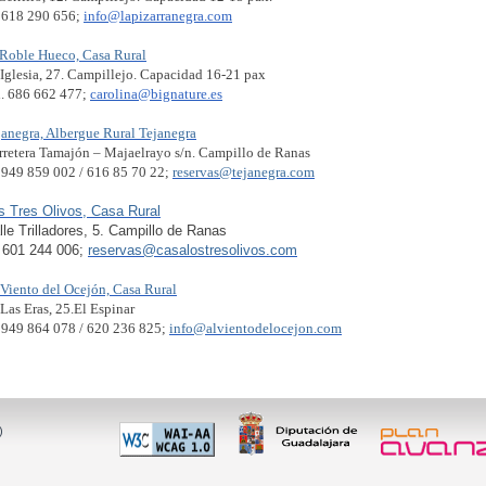
l 618 290 656;
info@lapizarranegra.com
 Roble Hueco, Casa Rural
 Iglesia, 27. Campillejo. Capacidad 16-21 pax
l. 686 662 477;
carolina@bignature.es
janegra, Albergue Rural Tejanegra
rretera Tamajón – Majaelrayo s/n. Campillo de Ranas
l 949 859 002 / 616 85 70 22;
reservas@tejanegra.com
s Tres Olivos, Casa Rural
lle Trilladores, 5. Campillo de Ranas
l 601 244 006;
reservas@casalostresolivos.com
 Viento del Ocejón, Casa Rural
 Las Eras, 25.El Espinar
l 949 864 078 / 620 236 825;
info@alvientodelocejon.com
)