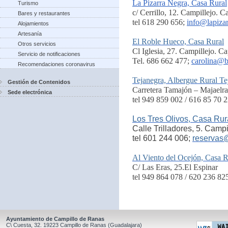
La Pizarra Negra, Casa Rural
Turismo
c/ Cerrillo, 12. Campillejo. 
Bares y restaurantes
tel 618 290 656;
info@lapiza
Alojamientos
Artesanía
El Roble Hueco, Casa Rural
Otros servicios
Cl Iglesia, 27. Campillejo. C
Servicio de notificaciones
Tel. 686 662 477;
carolina@b
Recomendaciones coronavirus
Tejanegra, Albergue Rural Te
Gestión de Contenidos
Carretera Tamajón – Majaelra
Sede electrónica
tel 949 859 002 / 616 85 70 2
Los Tres Olivos, Casa Rur
Calle Trilladores, 5. Camp
tel 601 244 006;
reservas
Al Viento del Ocejón, Casa R
C/ Las Eras, 25.El Espinar
tel 949 864 078 / 620 236 82
Ayuntamiento de Campillo de Ranas
C\ Cuesta, 32.
19223
Campillo de Ranas
(Guadalajara)