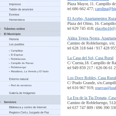
Plaza Mayor, 11. Campillo d
Impresos
tel 686 662 477;
carolina@big
Tablón de anuncios
Eventos
El Acebo, Apartamentos Rura
Hemeroteca
Plaza del Olmo, 16. Campill
tel 629 745 418;
elacebo16@
Trámites online
El Municipio
Aldea Tejera Negra, Apartam
Historia
Camino de Robleluengo, s/n;
Los pueblos
tel 628 318 644 / 917 428 95
Campillejo
El Espinar
La Casa del Sol, Casa Rural
Roblelacasa
C/ Cuesta,18. Campillo de R
Campillo de Ranas
tel 949 859 217 / 626 06 61 2
Robleluengo
Matallana, La Vereda y El Vado
Los Doce Robles, Casa Rural
Entorno natural
C/ Prado Grande, s/n.Campill
Red de senderos
tel 616 967 919;
reservas@losd
Galería de Imágenes
La Era de la Tia Donata, Cas
Servicios
Camino de Robleluengo, 512(
tel 637 747 809 / 696 390 33
Biblioteca y centro de Internet
Registro Civil y Juzgado de Paz