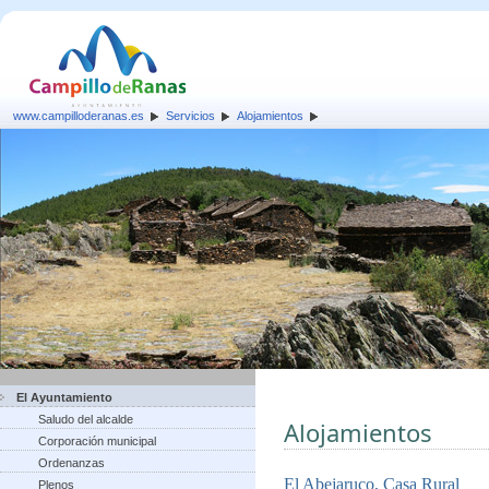
www.campilloderanas.es
Servicios
Alojamientos
El Ayuntamiento
Saludo del alcalde
Alojamientos
Corporación municipal
Ordenanzas
El Abejaruco, Casa Rural
Plenos