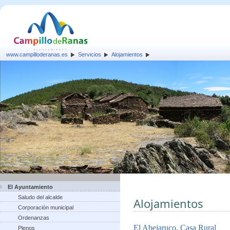
www.campilloderanas.es
Servicios
Alojamientos
El Ayuntamiento
Saludo del alcalde
Alojamientos
Corporación municipal
Ordenanzas
El Abejaruco, Casa Rural
Plenos