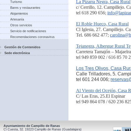
La Pizarra Negra, Casa Rural
Turismo
c/ Cerrillo, 12. Campillejo. 
Bares y restaurantes
tel 618 290 656;
info@lapiza
Alojamientos
Artesanía
El Roble Hueco, Casa Rural
Otros servicios
Cl Iglesia, 27. Campillejo. C
Servicio de notificaciones
Tel. 686 662 477;
carolina@b
Recomendaciones coronavirus
Tejanegra, Albergue Rural Te
Gestión de Contenidos
Carretera Tamajón – Majaelra
Sede electrónica
tel 949 859 002 / 616 85 70 2
Los Tres Olivos, Casa Rur
Calle Trilladores, 5. Camp
tel 601 244 006;
reservas
Al Viento del Ocejón, Casa R
C/ Las Eras, 25.El Espinar
tel 949 864 078 / 620 236 82
Ayuntamiento de Campillo de Ranas
C\ Cuesta, 32.
19223
Campillo de Ranas
(Guadalajara)