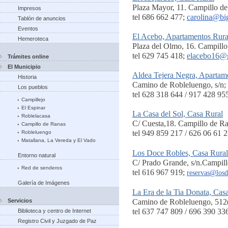
Plaza Mayor, 11. Campillo d
Impresos
tel 686 662 477;
carolina@big
Tablón de anuncios
Eventos
El Acebo, Apartamentos Rura
Hemeroteca
Plaza del Olmo, 16. Campill
tel 629 745 418;
elacebo16@
Trámites online
El Municipio
Aldea Tejera Negra, Apartam
Historia
Camino de Robleluengo, s/n;
Los pueblos
tel 628 318 644 / 917 428 95
Campillejo
El Espinar
La Casa del Sol, Casa Rural
Roblelacasa
C/ Cuesta,18. Campillo de R
Campillo de Ranas
tel 949 859 217 / 626 06 61 2
Robleluengo
Matallana, La Vereda y El Vado
Los Doce Robles, Casa Rural
Entorno natural
C/ Prado Grande, s/n.Campill
Red de senderos
tel 616 967 919;
reservas@losd
Galería de Imágenes
La Era de la Tia Donata, Cas
Servicios
Camino de Robleluengo, 512(
tel 637 747 809 / 696 390 33
Biblioteca y centro de Internet
Registro Civil y Juzgado de Paz