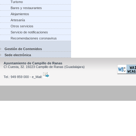
Turismo
Bares y restaurantes
Alojamientos
Artesanía
Otros servicios
Servicio de notificaciones
Recomendaciones coronavirus
Gestión de Contenidos
Sede electrónica
Ayuntamiento de Campillo de Ranas
C\ Cuesta, 32.
19223
Campillo de Ranas
(Guadalajara)
Tel.:
949 859 000 - e_Mail: