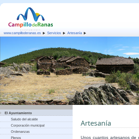
www.campilloderanas.es
Servicios
Artesanía
El Ayuntamiento
Saludo del alcalde
Artesanía
Corporación municipal
Ordenanzas
Unos cuantos artesanos de d
Plenos