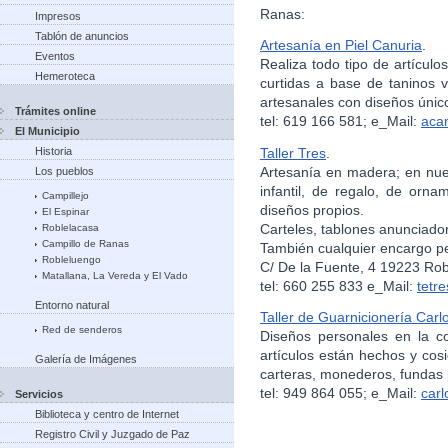
Ranas:
Impresos
Tablón de anuncios
Artesanía en Piel Canuria
.
Eventos
Realiza todo tipo de artículo
Hemeroteca
curtidas a base de taninos 
artesanales con diseños único
Trámites online
tel: 619 166 581; e_Mail:
aca
El Municipio
Taller Tres
.
Historia
Artesanía en madera; en nues
Los pueblos
infantil, de regalo, de orn
Campillejo
diseños propios.
El Espinar
Carteles, tablones anunciador
Roblelacasa
Campillo de Ranas
También cualquier encargo p
Robleluengo
C/ De la Fuente, 4 19223 Ro
Matallana, La Vereda y El Vado
tel: 660 255 833 e_Mail:
tetr
Entorno natural
Taller de Guarnicionería Car
Red de senderos
Diseños personales en la co
artículos están hechos y cos
Galería de Imágenes
carteras, monederos, fundas 
tel: 949 864 055; e_Mail:
car
Servicios
Biblioteca y centro de Internet
Registro Civil y Juzgado de Paz