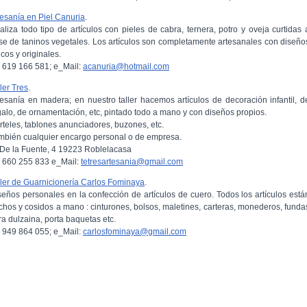
tesanía en Piel Canuria
.
aliza todo tipo de artículos con pieles de cabra, ternera, potro y oveja curtidas 
se de taninos vegetales. Los artículos son completamente artesanales con diseño
cos y originales.
l: 619 166 581; e_Mail:
acanuria@hotmail.com
ler Tres
.
tesanía en madera; en nuestro taller hacemos artículos de decoración infantil, d
galo, de ornamentación, etc, pintado todo a mano y con diseños propios.
rteles, tablones anunciadores, buzones, etc.
mbién cualquier encargo personal o de empresa.
 De la Fuente, 4 19223 Roblelacasa
l: 660 255 833 e_Mail:
tetresartesania@gmail.com
ller de Guarnicionería Carlos Fominaya
.
seños personales en la confección de artículos de cuero. Todos los artículos está
chos y cosidos a mano : cinturones, bolsos, maletines, carteras, monederos, funda
ra dulzaina, porta baquetas etc.
l: 949 864 055; e_Mail:
carlosfominaya@gmail.com