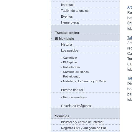
Impresos
Ar
Tablón de anuncios
Re
Eventos
ba
Hemeroteca
úni
te
Trámites online
Tal
El Municipio
Ar
Historia
re
Los pueblos
Ca
Campillejo
Ta
El Espinar
C/
Roblelacasa
te
Campillo de Ranas
Robleluengo
Ta
Matallana, La Vereda y El Vado
Di
he
Entorno natural
pa
Red de senderos
te
Galería de Imágenes
Servicios
Biblioteca y centro de Internet
Registro Civil y Juzgado de Paz