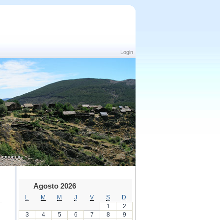
Login
Agosto 2026
L
M
M
J
V
S
D
1
2
3
4
5
6
7
8
9