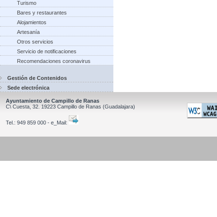
Turismo
Bares y restaurantes
Alojamientos
Artesanía
Otros servicios
Servicio de notificaciones
Recomendaciones coronavirus
Gestión de Contenidos
Sede electrónica
Ayuntamiento de Campillo de Ranas
C\ Cuesta, 32.
19223
Campillo de Ranas
(Guadalajara)
Tel.:
949 859 000 - e_Mail: