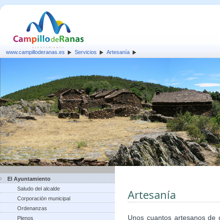
www.campilloderanas.es
Servicios
Artesanía
El Ayuntamiento
Saludo del alcalde
Artesanía
Corporación municipal
Ordenanzas
Unos cuantos artesanos de d
Plenos