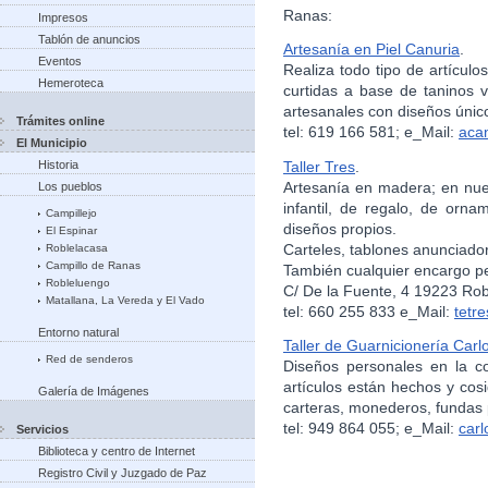
Ranas:
Impresos
Tablón de anuncios
Artesanía en Piel Canuria
.
Eventos
Realiza todo tipo de artículo
Hemeroteca
curtidas a base de taninos 
artesanales con diseños único
Trámites online
tel: 619 166 581; e_Mail:
aca
El Municipio
Taller Tres
.
Historia
Artesanía en madera; en nues
Los pueblos
infantil, de regalo, de orn
Campillejo
diseños propios.
El Espinar
Carteles, tablones anunciador
Roblelacasa
Campillo de Ranas
También cualquier encargo p
Robleluengo
C/ De la Fuente, 4 19223 Ro
Matallana, La Vereda y El Vado
tel: 660 255 833 e_Mail:
tetr
Entorno natural
Taller de Guarnicionería Car
Red de senderos
Diseños personales en la co
artículos están hechos y cos
Galería de Imágenes
carteras, monederos, fundas 
tel: 949 864 055; e_Mail:
car
Servicios
Biblioteca y centro de Internet
Registro Civil y Juzgado de Paz