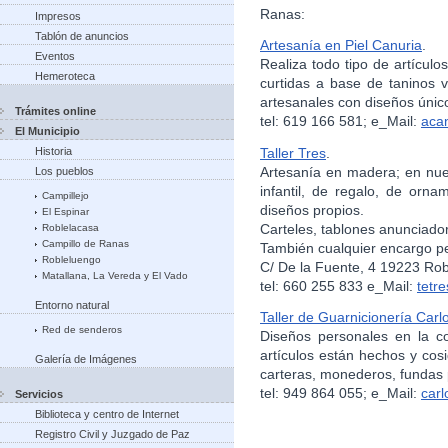
Ranas:
Impresos
Tablón de anuncios
Artesanía en Piel Canuria
.
Eventos
Realiza todo tipo de artículo
Hemeroteca
curtidas a base de taninos 
artesanales con diseños único
Trámites online
tel: 619 166 581; e_Mail:
aca
El Municipio
Taller Tres
.
Historia
Artesanía en madera; en nues
Los pueblos
infantil, de regalo, de orn
Campillejo
diseños propios.
El Espinar
Carteles, tablones anunciador
Roblelacasa
Campillo de Ranas
También cualquier encargo p
Robleluengo
C/ De la Fuente, 4 19223 Ro
Matallana, La Vereda y El Vado
tel: 660 255 833 e_Mail:
tetr
Entorno natural
Taller de Guarnicionería Car
Red de senderos
Diseños personales en la co
artículos están hechos y cos
Galería de Imágenes
carteras, monederos, fundas 
tel: 949 864 055; e_Mail:
car
Servicios
Biblioteca y centro de Internet
Registro Civil y Juzgado de Paz