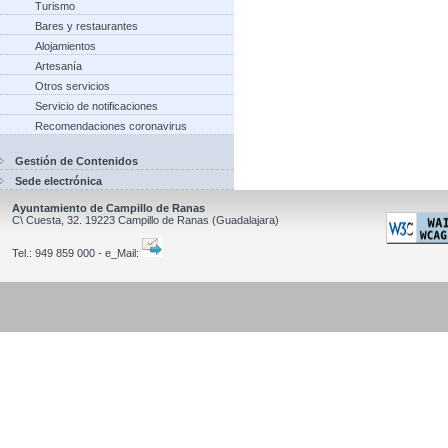
Turismo
Bares y restaurantes
Alojamientos
Artesanía
Otros servicios
Servicio de notificaciones
Recomendaciones coronavirus
Gestión de Contenidos
Sede electrónica
Ayuntamiento de Campillo de Ranas
C\ Cuesta, 32.
19223
Campillo de Ranas
(Guadalajara)
Tel.:
949 859 000 - e_Mail: