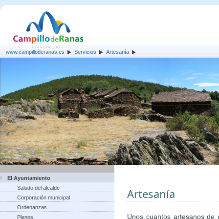
www.campilloderanas.es
Servicios
Artesanía
El Ayuntamiento
Saludo del alcalde
Artesanía
Corporación municipal
Ordenanzas
Unos cuantos artesanos de d
Plenos