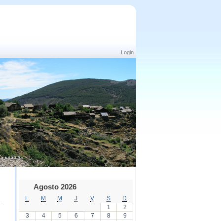
Login
Agosto 2026
L
M
M
J
V
S
D
1
2
3
4
5
6
7
8
9