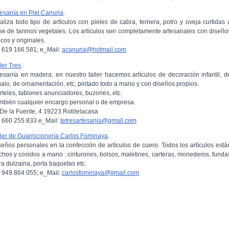
tesanía en Piel Canuria
.
aliza todo tipo de artículos con pieles de cabra, ternera, potro y oveja curtidas 
se de taninos vegetales. Los artículos son completamente artesanales con diseño
cos y originales.
l: 619 166 581; e_Mail:
acanuria@hotmail.com
ler Tres
.
tesanía en madera; en nuestro taller hacemos artículos de decoración infantil, d
galo, de ornamentación, etc, pintado todo a mano y con diseños propios.
rteles, tablones anunciadores, buzones, etc.
mbién cualquier encargo personal o de empresa.
 De la Fuente, 4 19223 Roblelacasa
l: 660 255 833 e_Mail:
tetresartesania@gmail.com
ller de Guarnicionería Carlos Fominaya
.
seños personales en la confección de artículos de cuero. Todos los artículos está
chos y cosidos a mano : cinturones, bolsos, maletines, carteras, monederos, funda
ra dulzaina, porta baquetas etc.
l: 949 864 055; e_Mail:
carlosfominaya@gmail.com