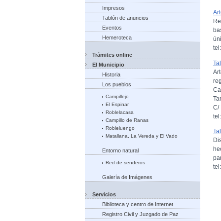
Impresos
Ar
Tablón de anuncios
Re
Eventos
ba
Hemeroteca
úni
te
Trámites online
Tal
El Municipio
Ar
Historia
re
Los pueblos
Ca
Campillejo
Ta
El Espinar
C/
Roblelacasa
te
Campillo de Ranas
Robleluengo
Ta
Matallana, La Vereda y El Vado
Di
he
Entorno natural
pa
Red de senderos
te
Galería de Imágenes
Servicios
Biblioteca y centro de Internet
Registro Civil y Juzgado de Paz