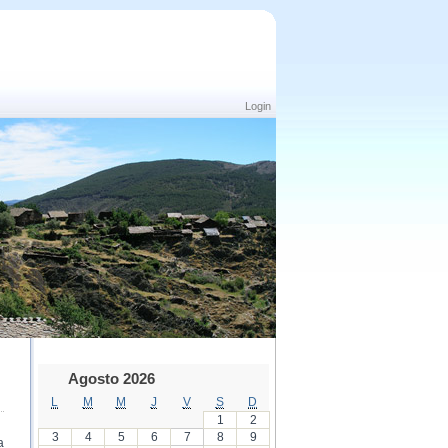
Login
Agosto 2026
L
M
M
J
V
S
D
1
2
3
4
5
6
7
8
9
a