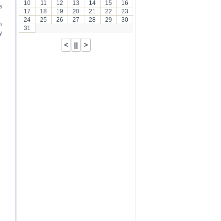
10
11
12
13
14
15
16
s
17
18
19
20
21
22
23
24
25
26
27
28
29
30
n
31
y