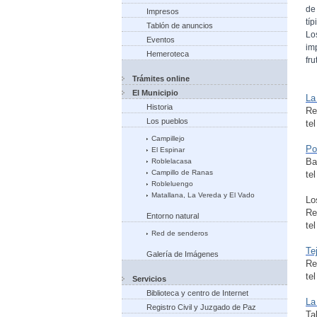
de
Impresos
típ
Tablón de anuncios
Lo
Eventos
im
Hemeroteca
fru
Trámites online
El Municipio
La
Historia
Re
Los pueblos
te
Campillejo
Po
El Espinar
Ba
Roblelacasa
Campillo de Ranas
te
Robleluengo
Matallana, La Vereda y El Vado
Lo
Re
Entorno natural
te
Red de senderos
Te
Galería de Imágenes
Re
te
Servicios
Biblioteca y centro de Internet
La
Registro Civil y Juzgado de Paz
Ta