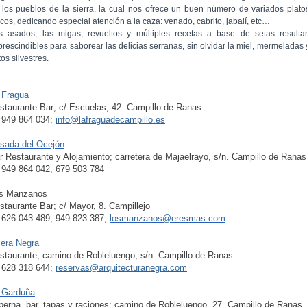
 los pueblos de la sierra, la cual nos ofrece un buen número de variados plato
icos, dedicando especial atención a la caza: venado, cabrito, jabalí, etc…
s asados, las migas, revueltos y múltiples recetas a base de setas resulta
prescindibles para saborear las delicias serranas, sin olvidar la miel, mermeladas 
tos silvestres.
 Fragua
staurante Bar; c/ Escuelas, 42. Campillo de Ranas
l 949 864 034;
info@lafraguadecampillo.es
sada del Ocejón
r
Restaurante y Alojamiento
; carretera de Majaelrayo, s/n. Campillo de Ranas
l 949 864 042, 679 503 784
s Manzanos
staurante Bar; c/ Mayor, 8. Campillejo
l 626 043 489, 949 823 387;
losmanzanos@eresmas.com
jera Negra
staurante; camino de Robleluengo, s/n. Campillo de Ranas
l 628 318 644;
reservas@arquitecturanegra.com
 Garduña
berna, bar, tapas y raciones; camino de Robleluengo, 27. Campillo de Ranas