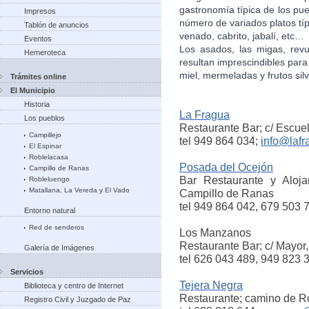
gastronomía típica de los pue
Impresos
número de variados platos típ
Tablón de anuncios
venado, cabrito, jabalí, etc…
Eventos
Los asados, las migas, revu
Hemeroteca
resultan imprescindibles para 
miel, mermeladas y frutos silv
Trámites online
El Municipio
Historia
La Fragua
Los pueblos
Restaurante Bar; c/ Escue
Campillejo
tel 949 864 034;
info@lafr
El Espinar
Roblelacasa
Posada del Ocejón
Campillo de Ranas
Bar
Restaurante y Aloja
Robleluengo
Matallana, La Vereda y El Vado
Campillo de Ranas
tel 949 864 042, 679 503 
Entorno natural
Red de senderos
Los Manzanos
Restaurante Bar; c/ Mayor,
Galería de Imágenes
tel 626 043 489, 949 823 
Servicios
Tejera Negra
Biblioteca y centro de Internet
Restaurante; camino de R
Registro Civil y Juzgado de Paz