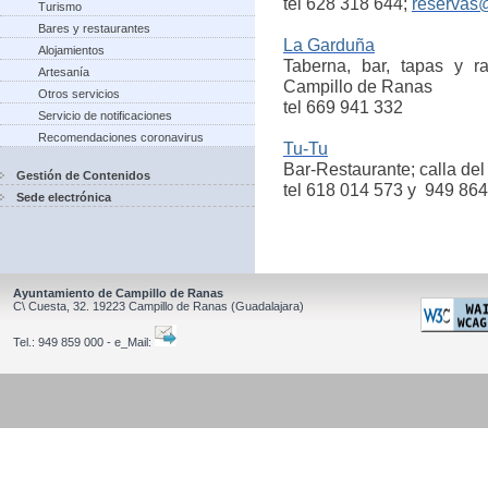
tel 628 318 644;
reservas
Turismo
Bares y restaurantes
La Garduña
Alojamientos
Taberna, bar, tapas y r
Artesanía
Campillo de Ranas
Otros servicios
tel 669 941 332
Servicio de notificaciones
Recomendaciones coronavirus
Tu-Tu
Bar-Restaurante; calla del
Gestión de Contenidos
tel 618 014 573 y 949 86
Sede electrónica
Ayuntamiento de Campillo de Ranas
C\ Cuesta, 32.
19223
Campillo de Ranas
(Guadalajara)
Tel.:
949 859 000 - e_Mail: