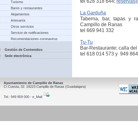
tel 628 318 644;
reservas
Turismo
Bares y restaurantes
La Garduña
Alojamientos
Taberna, bar, tapas y r
Artesanía
Campillo de Ranas
Otros servicios
tel 669 941 332
Servicio de notificaciones
Recomendaciones coronavirus
Tu-Tu
Bar-Restaurante; calla del
Gestión de Contenidos
tel 618 014 573 y 949 86
Sede electrónica
Ayuntamiento de Campillo de Ranas
C\ Cuesta, 32.
19223
Campillo de Ranas
(Guadalajara)
Tel.:
949 859 000 - e_Mail: