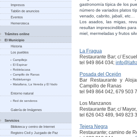
gastronomía típica de los pue
Impresos
número de variados platos típ
Tablón de anuncios
venado, cabrito, jabalí, etc…
Eventos
Los asados, las migas, revu
Hemeroteca
resultan imprescindibles para 
miel, mermeladas y frutos silv
Trámites online
El Municipio
Historia
La Fragua
Los pueblos
Restaurante Bar; c/ Escue
Campillejo
tel 949 864 034;
info@lafr
El Espinar
Roblelacasa
Posada del Ocejón
Campillo de Ranas
Bar
Restaurante y Aloja
Robleluengo
Matallana, La Vereda y El Vado
Campillo de Ranas
tel 949 864 042, 679 503 
Entorno natural
Red de senderos
Los Manzanos
Restaurante Bar; c/ Mayor,
Galería de Imágenes
tel 626 043 489, 949 823 
Servicios
Tejera Negra
Biblioteca y centro de Internet
Restaurante; camino de R
Registro Civil y Juzgado de Paz