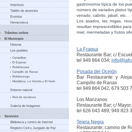
gastronomía típica de los pue
Impresos
número de variados platos típ
Tablón de anuncios
venado, cabrito, jabalí, etc…
Eventos
Los asados, las migas, revu
Hemeroteca
resultan imprescindibles para 
miel, mermeladas y frutos silv
Trámites online
El Municipio
Historia
La Fragua
Los pueblos
Restaurante Bar; c/ Escue
Campillejo
tel 949 864 034;
info@lafr
El Espinar
Roblelacasa
Posada del Ocejón
Campillo de Ranas
Bar
Restaurante y Aloja
Robleluengo
Matallana, La Vereda y El Vado
Campillo de Ranas
tel 949 864 042, 679 503 
Entorno natural
Red de senderos
Los Manzanos
Restaurante Bar; c/ Mayor,
Galería de Imágenes
tel 626 043 489, 949 823 
Servicios
Tejera Negra
Biblioteca y centro de Internet
Restaurante; camino de R
Registro Civil y Juzgado de Paz