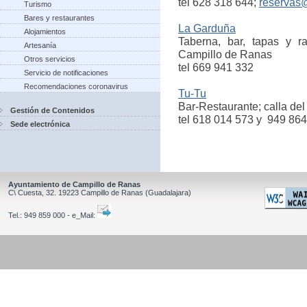
tel 628 318 644;
reservas
Turismo
Bares y restaurantes
La Garduña
Alojamientos
Taberna, bar, tapas y r
Artesanía
Campillo de Ranas
Otros servicios
tel 669 941 332
Servicio de notificaciones
Recomendaciones coronavirus
Tu-Tu
Bar-Restaurante; calla del
Gestión de Contenidos
tel 618 014 573 y 949 86
Sede electrónica
Ayuntamiento de Campillo de Ranas
C\ Cuesta, 32.
19223
Campillo de Ranas
(Guadalajara)
Tel.:
949 859 000 - e_Mail: