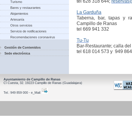
tel 628 318 644;
reservas
Turismo
Bares y restaurantes
La Garduña
Alojamientos
Taberna, bar, tapas y r
Artesanía
Campillo de Ranas
Otros servicios
tel 669 941 332
Servicio de notificaciones
Recomendaciones coronavirus
Tu-Tu
Bar-Restaurante; calla del
Gestión de Contenidos
tel 618 014 573 y 949 86
Sede electrónica
Ayuntamiento de Campillo de Ranas
C\ Cuesta, 32.
19223
Campillo de Ranas
(Guadalajara)
Tel.:
949 859 000 - e_Mail: