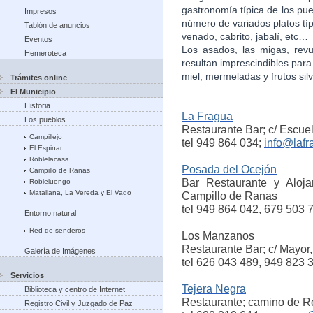
gastronomía típica de los pue
Impresos
número de variados platos típ
Tablón de anuncios
venado, cabrito, jabalí, etc…
Eventos
Los asados, las migas, revu
Hemeroteca
resultan imprescindibles para 
miel, mermeladas y frutos silv
Trámites online
El Municipio
Historia
La Fragua
Los pueblos
Restaurante Bar; c/ Escue
Campillejo
tel 949 864 034;
info@lafr
El Espinar
Roblelacasa
Posada del Ocejón
Campillo de Ranas
Bar
Restaurante y Aloja
Robleluengo
Matallana, La Vereda y El Vado
Campillo de Ranas
tel 949 864 042, 679 503 
Entorno natural
Red de senderos
Los Manzanos
Restaurante Bar; c/ Mayor,
Galería de Imágenes
tel 626 043 489, 949 823 
Servicios
Tejera Negra
Biblioteca y centro de Internet
Restaurante; camino de R
Registro Civil y Juzgado de Paz