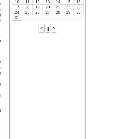
10
11
12
13
14
15
16
n
17
18
19
20
21
22
23
n
24
25
26
27
28
29
30
s
31
l
s
a
s
a
n
e
s
a
s
l
s