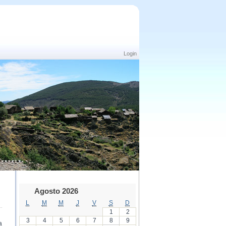
Login
Agosto 2026
L
M
M
J
V
S
D
1
2
3
4
5
6
7
8
9
a