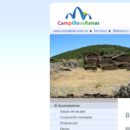
www.campilloderanas.es
Servicios
Biblioteca y
El Ayuntamiento
Saludo del alcalde
B
Corporación municipal
Ordenanzas
Bi
Plenos