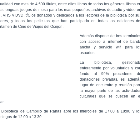
tualidad con mas de 4.500 títulos, entre ellos libros de todos los géneros, libros e
ras lenguas, juegos de mesa para los mas pequeños, archivos de audio y video e
, VHS y DVD, títulos donados y dedicados a los lectores de la biblioteca por su
tores, y todas las películas que han participado en todas las ediciones de
rtamen de Cine de Viajes del Ocejón.
Además dispone de tres terminale
con acceso a internet de band
ancha y servicio wifi para lo
usuarios.
La biblioteca, gestionad
enteramente por voluntarios y co
fondo al 99% procedente d
donaciones privadas, es ademá
lugar de encuentro y reunión par
la mayor parte de las actividade
culturales que se cuecen en e
ar.
 Biblioteca de Campillo de Ranas abre los miercoles de 17:00 a 18:00 y lo
mingos de 12:00 a 13:30.