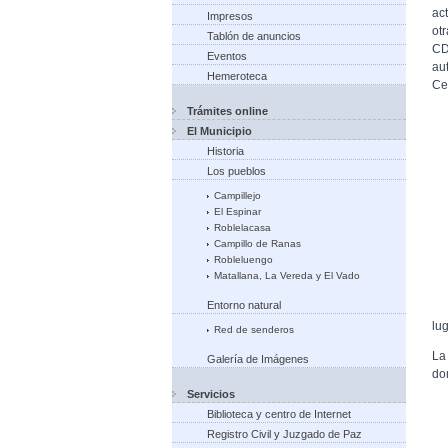
ac
Impresos
ot
Tablón de anuncios
CD
Eventos
au
Hemeroteca
Ce
Trámites online
El Municipio
Historia
Los pueblos
Campillejo
El Espinar
Roblelacasa
Campillo de Ranas
Robleluengo
Matallana, La Vereda y El Vado
Entorno natural
lug
Red de senderos
La
Galería de Imágenes
do
Servicios
Biblioteca y centro de Internet
Registro Civil y Juzgado de Paz