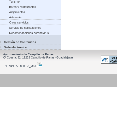
Turismo
Bares y restaurantes
Alojamientos
Artesanía
Otros servicios
Servicio de notificaciones
Recomendaciones coronavirus
Gestión de Contenidos
Sede electrónica
Ayuntamiento de Campillo de Ranas
C\ Cuesta, 32.
19223
Campillo de Ranas
(Guadalajara)
Tel.:
949 859 000 - e_Mail: