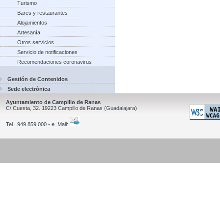
Turismo
Bares y restaurantes
Alojamientos
Artesanía
Otros servicios
Servicio de notificaciones
Recomendaciones coronavirus
Gestión de Contenidos
Sede electrónica
Ayuntamiento de Campillo de Ranas
C\ Cuesta, 32.
19223
Campillo de Ranas
(Guadalajara)
Tel.:
949 859 000 - e_Mail: