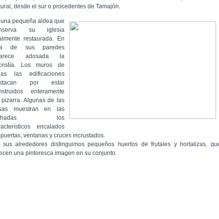
tural, desde el sur o procedentes de Tamajón.
 una pequeña aldea que
nserva su iglesia
talmente restaurada. En
na de sus paredes
parece adosada la
cristía. Los muros de
das las edificaciones
estacan por estar
nstruidos enteramente
 pizarra. Algunas de las
sas muestran en las
achadas los
racterísticos encalados
 puertas, ventanas y cruces incrustados.
 sus alrededores distinguimos pequeños huertos de frutales y hortalizas, qu
recen una pintoresca imagen en su conjunto.