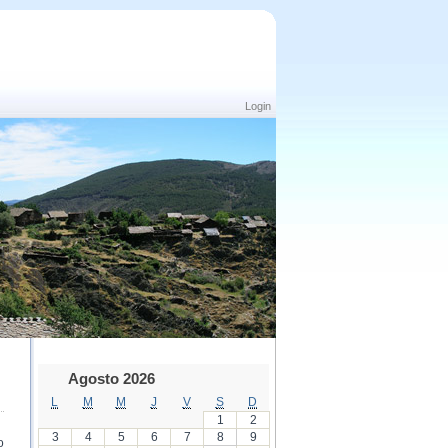
Login
Agosto 2026
L
M
M
J
V
S
D
1
2
3
4
5
6
7
8
9
o