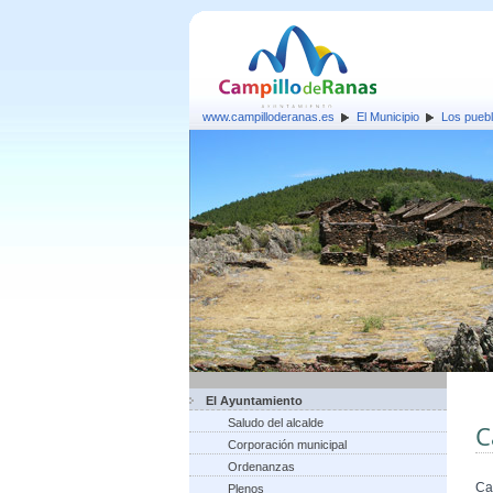
www.campilloderanas.es
El Municipio
Los pueb
El Ayuntamiento
Saludo del alcalde
C
Corporación municipal
Ordenanzas
Ca
Plenos