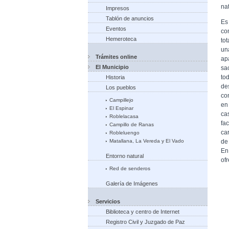
na
Impresos
Tablón de anuncios
Es
Eventos
co
Hemeroteca
to
u
Trámites online
a
El Municipio
sa
to
Historia
d
Los pueblos
co
Campillejo
en
El Espinar
ca
Roblelacasa
f
Campillo de Ranas
ca
Robleluengo
Matallana, La Vereda y El Vado
de
En
Entorno natural
of
Red de senderos
Galería de Imágenes
Servicios
Biblioteca y centro de Internet
Registro Civil y Juzgado de Paz