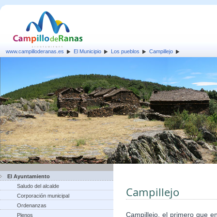
www.campilloderanas.es
El Municipio
Los pueblos
Campillejo
El Ayuntamiento
Saludo del alcalde
Campillejo
Corporación municipal
Ordenanzas
Campillejo, el primero que e
Plenos