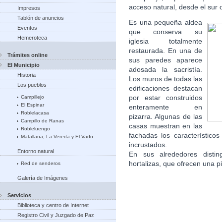
acceso natural, desde el sur
Impresos
Tablón de anuncios
Es una pequeña aldea
Eventos
que conserva su
Hemeroteca
iglesia totalmente
restaurada. En una de
Trámites online
sus paredes aparece
El Municipio
adosada la sacristía.
Historia
Los muros de todas las
Los pueblos
edificaciones destacan
por estar construidos
Campillejo
El Espinar
enteramente en
Roblelacasa
pizarra. Algunas de las
Campillo de Ranas
casas muestran en las
Robleluengo
fachadas los característico
Matallana, La Vereda y El Vado
incrustados.
Entorno natural
En sus alrededores disti
hortalizas, que ofrecen una p
Red de senderos
Galería de Imágenes
Servicios
Biblioteca y centro de Internet
Registro Civil y Juzgado de Paz