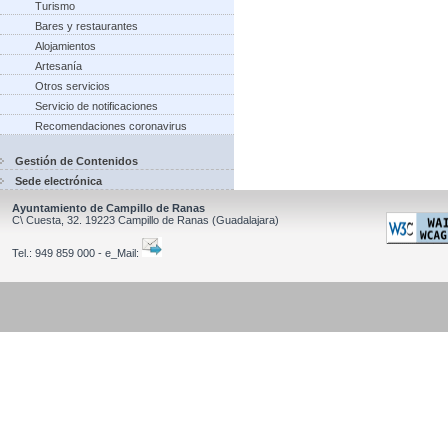
Turismo
Bares y restaurantes
Alojamientos
Artesanía
Otros servicios
Servicio de notificaciones
Recomendaciones coronavirus
Gestión de Contenidos
Sede electrónica
Ayuntamiento de Campillo de Ranas
C\ Cuesta, 32.
19223
Campillo de Ranas
(Guadalajara)
Tel.:
949 859 000 - e_Mail: