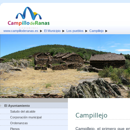
www.campilloderanas.es
El Municipio
Los pueblos
Campillejo
El Ayuntamiento
Saludo del alcalde
Campillejo
Corporación municipal
Ordenanzas
Campillejo, el primero que e
Plenos