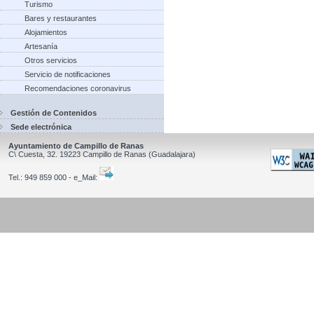
Turismo
Bares y restaurantes
Alojamientos
Artesanía
Otros servicios
Servicio de notificaciones
Recomendaciones coronavirus
Gestión de Contenidos
Sede electrónica
Ayuntamiento de Campillo de Ranas
C\ Cuesta, 32.
19223
Campillo de Ranas
(Guadalajara)
Tel.:
949 859 000 - e_Mail: