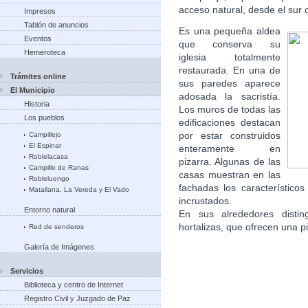
acceso natural, desde el sur
Impresos
Tablón de anuncios
Es una pequeña aldea
Eventos
que conserva su
Hemeroteca
iglesia totalmente
restaurada. En una de
Trámites online
sus paredes aparece
El Municipio
adosada la sacristía.
Historia
Los muros de todas las
Los pueblos
edificaciones destacan
por estar construidos
Campillejo
El Espinar
enteramente en
Roblelacasa
pizarra. Algunas de las
Campillo de Ranas
casas muestran en las
Robleluengo
fachadas los característico
Matallana, La Vereda y El Vado
incrustados.
Entorno natural
En sus alrededores disti
hortalizas, que ofrecen una p
Red de senderos
Galería de Imágenes
Servicios
Biblioteca y centro de Internet
Registro Civil y Juzgado de Paz