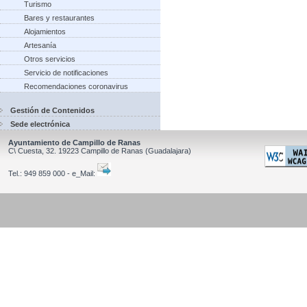
Turismo
Bares y restaurantes
Alojamientos
Artesanía
Otros servicios
Servicio de notificaciones
Recomendaciones coronavirus
Gestión de Contenidos
Sede electrónica
Ayuntamiento de Campillo de Ranas
C\ Cuesta, 32.
19223
Campillo de Ranas
(Guadalajara)
Tel.:
949 859 000 - e_Mail: