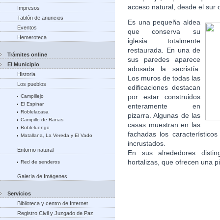
acceso natural, desde el sur
Impresos
Tablón de anuncios
Es una pequeña aldea
Eventos
que conserva su
Hemeroteca
iglesia totalmente
restaurada. En una de
Trámites online
sus paredes aparece
El Municipio
adosada la sacristía.
Historia
Los muros de todas las
Los pueblos
edificaciones destacan
por estar construidos
Campillejo
El Espinar
enteramente en
Roblelacasa
pizarra. Algunas de las
Campillo de Ranas
casas muestran en las
Robleluengo
fachadas los característico
Matallana, La Vereda y El Vado
incrustados.
Entorno natural
En sus alrededores disti
hortalizas, que ofrecen una p
Red de senderos
Galería de Imágenes
Servicios
Biblioteca y centro de Internet
Registro Civil y Juzgado de Paz