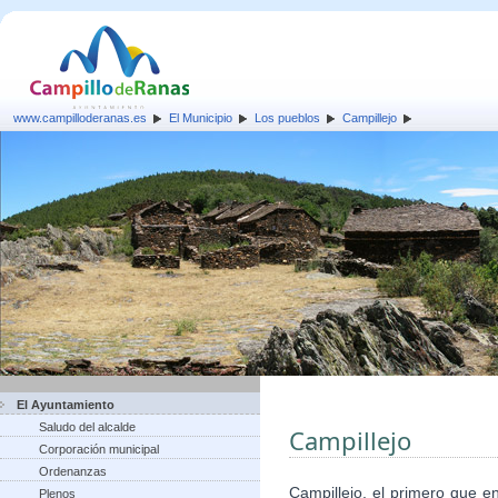
www.campilloderanas.es
El Municipio
Los pueblos
Campillejo
El Ayuntamiento
Saludo del alcalde
Campillejo
Corporación municipal
Ordenanzas
Campillejo, el primero que e
Plenos