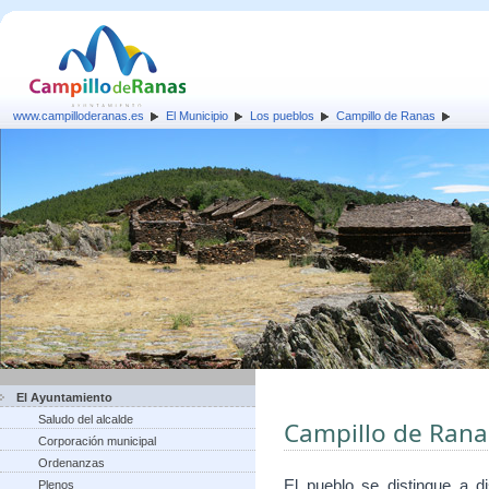
www.campilloderanas.es
El Municipio
Los pueblos
Campillo de Ranas
El Ayuntamiento
Saludo del alcalde
Campillo de Rana
Corporación municipal
Ordenanzas
El pueblo se distingue a d
Plenos