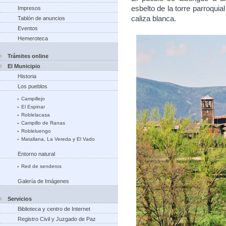
esbelto de la torre parroquia
Impresos
caliza blanca.
Tablón de anuncios
Eventos
Hemeroteca
Trámites online
El Municipio
Historia
Los pueblos
Campillejo
El Espinar
Roblelacasa
Campillo de Ranas
Robleluengo
Matallana, La Vereda y El Vado
Entorno natural
Red de senderos
Galería de Imágenes
Servicios
Biblioteca y centro de Internet
Registro Civil y Juzgado de Paz