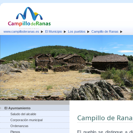
www.campilloderanas.es
El Municipio
Los pueblos
Campillo de Ranas
El Ayuntamiento
Saludo del alcalde
Campillo de Rana
Corporación municipal
Ordenanzas
El pueblo se distingue a d
Plenos