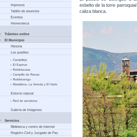
esbelto de la torre parroquia
Impresos
caliza blanca.
Tablón de anuncios
Eventos
Hemeroteca
Trámites online
El Municipio
Historia
Los pueblos
Campillejo
El Espinar
Roblelacasa
Campillo de Ranas
Robleluengo
Matallana, La Vereda y El Vado
Entorno natural
Red de senderos
Galería de Imágenes
Servicios
Biblioteca y centro de Internet
Registro Civil y Juzgado de Paz