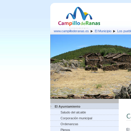
www.campilloderanas.es
El Municipio
Los pueb
El Ayuntamiento
Saludo del alcalde
C
Corporación municipal
Ordenanzas
El
Plenos