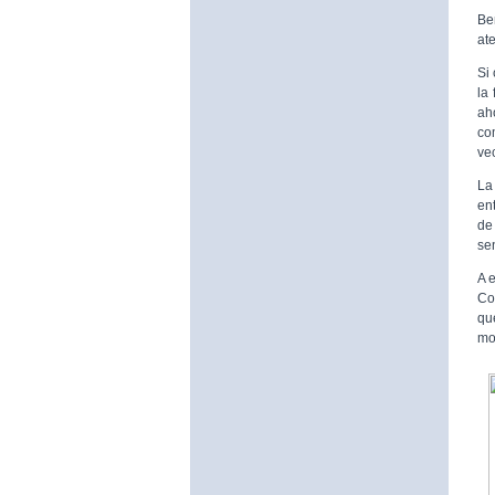
Be
at
Si
la
ah
co
ve
La
en
de
sen
A 
Co
qu
mo