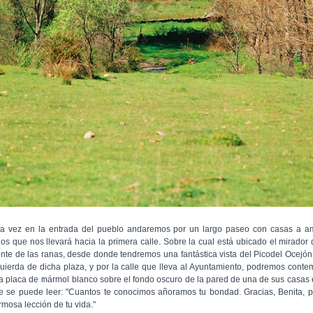
a vez en la entrada del pueblo andaremos por un largo paseo con casas a 
dos que nos llevará hacia la primera calle. Sobre la cual está ubicado el mirador 
ente de las ranas, desde donde tendremos una fantástica vista del Picodel Ocejón.
quierda de dicha plaza, y por la calle que lleva al Ayuntamiento, podremos conte
a placa de mármol blanco sobre el fondo oscuro de la pared de una de sus casas 
e se puede leer: "Cuantos te conocimos añoramos tu bondad. Gracias, Benita, p
rmosa lección de tu vida."