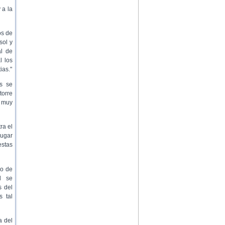
 a la
os de
sol y
l de
l los
ias."
as se
torre
e muy
ra el
lugar
estas
lo de
l se
s del
 tal
a del