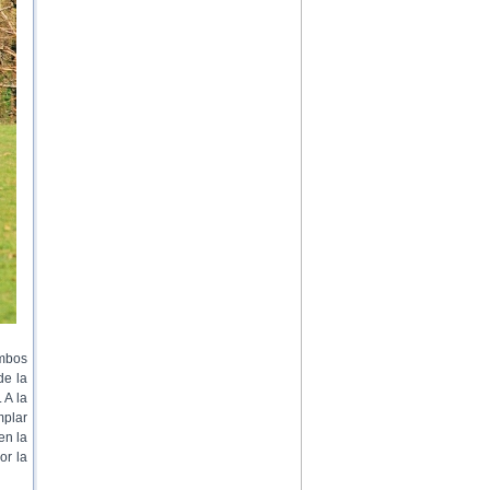
ambos
de la
 A la
mplar
en la
or la