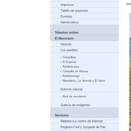
par
Impresos
Tablón de anuncios
Eventos
Hemeroteca
Trámites online
El Municipio
Historia
Los pueblos
Campillejo
El Espinar
Roblelacasa
Campillo de Ranas
Robleluengo
Matallana, La Vereda y El Vado
Entorno natural
Red de senderos
Galería de Imágenes
Servicios
Biblioteca y centro de Internet
Registro Civil y Juzgado de Paz