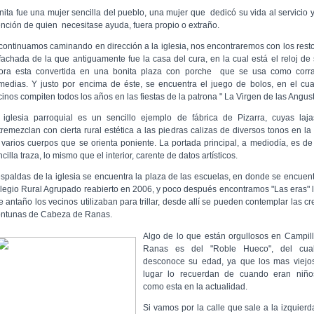
nita fue una mujer sencilla del pueblo, una mujer que dedicó su vida al servicio y
ención de quien necesitase ayuda, fuera propio o extraño.
 continuamos caminando en dirección a la iglesia, nos encontraremos con los rest
 fachada de la que antiguamente fue la casa del cura, en la cual está el reloj de 
ora esta convertida en una bonita plaza con porche que se usa como corra
medias. Y justo por encima de éste, se encuentra el juego de bolos, en el cua
cinos compiten todos los años en las fiestas de la patrona " La Virgen de las Angust
 iglesia parroquial es un sencillo ejemplo de fábrica de Pizarra, cuyas laj
tremezclan con cierta rural estética a las piedras calizas de diversos tonos en la 
 varios cuerpos que se orienta poniente. La portada principal, a mediodía, es d
cilla traza, lo mismo que el interior, carente de datos artísticos.
espaldas de la iglesia se encuentra la plaza de las escuelas, en donde se encuent
legio Rural Agrupado reabierto en 2006, y poco después encontramos "Las eras" 
e antaño los vecinos utilizaban para trillar, desde allí se pueden contemplar las cr
ntunas de Cabeza de Ranas.
Algo de lo que están orgullosos en Campil
Ranas es del "Roble Hueco", del cua
desconoce su edad, ya que los mas viejo
lugar lo recuerdan de cuando eran niños
como esta en la actualidad.
Si vamos por la calle que sale a la izquierd