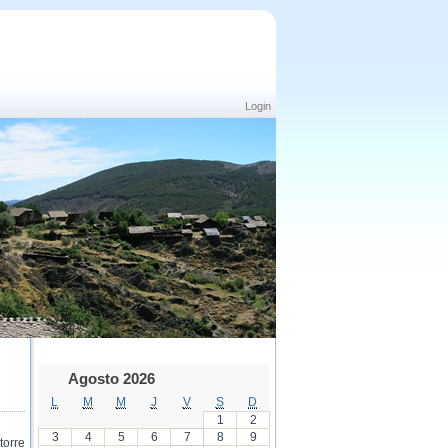
Login
Agosto 2026
L
M
M
J
V
S
D
1
2
3
4
5
6
7
8
9
torre