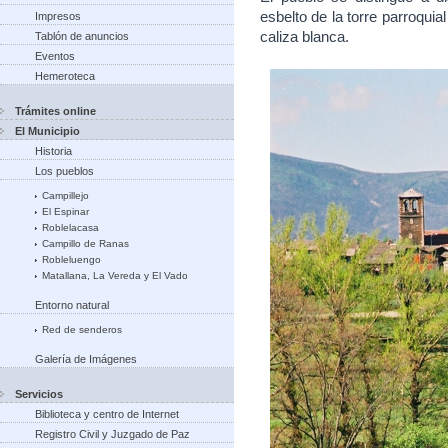
esbelto de la torre parroquia
Impresos
caliza blanca.
Tablón de anuncios
Eventos
Hemeroteca
Trámites online
El Municipio
Historia
Los pueblos
Campillejo
El Espinar
Roblelacasa
Campillo de Ranas
Robleluengo
Matallana, La Vereda y El Vado
Entorno natural
Red de senderos
Galería de Imágenes
Servicios
Biblioteca y centro de Internet
Registro Civil y Juzgado de Paz