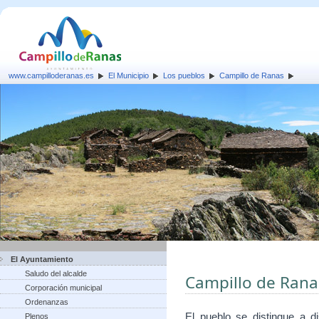
www.campilloderanas.es
El Municipio
Los pueblos
Campillo de Ranas
El Ayuntamiento
Saludo del alcalde
Campillo de Rana
Corporación municipal
Ordenanzas
El pueblo se distingue a d
Plenos