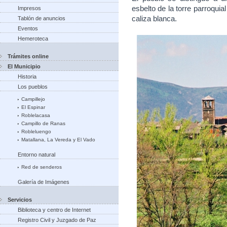
esbelto de la torre parroquia
Impresos
caliza blanca.
Tablón de anuncios
Eventos
Hemeroteca
Trámites online
El Municipio
Historia
Los pueblos
Campillejo
El Espinar
Roblelacasa
Campillo de Ranas
Robleluengo
Matallana, La Vereda y El Vado
Entorno natural
Red de senderos
Galería de Imágenes
Servicios
Biblioteca y centro de Internet
Registro Civil y Juzgado de Paz