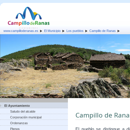
www.campilloderanas.es
El Municipio
Los pueblos
Campillo de Ranas
El Ayuntamiento
Saludo del alcalde
Campillo de Rana
Corporación municipal
Ordenanzas
El pueblo se distingue a d
Plenos