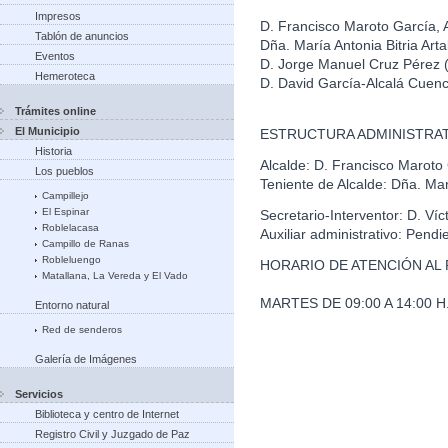
Impresos
D. Francisco Maroto García, 
Tablón de anuncios
Dña. María Antonia Bitria Art
Eventos
D. Jorge Manuel Cruz Pérez
Hemeroteca
D. David García-Alcalá Cuen
Trámites online
El Municipio
ESTRUCTURA ADMINISTRAT
Historia
Alcalde: D. Francisco Maroto
Los pueblos
Teniente de Alcalde: Dña. Marí
Campillejo
El Espinar
Secretario-Interventor: D. Ví
Roblelacasa
Auxiliar administrativo: Pendi
Campillo de Ranas
Robleluengo
HORARIO DE ATENCIÓN AL 
Matallana, La Vereda y El Vado
MARTES DE 09:00 A 14:00 H. 
Entorno natural
Red de senderos
Galería de Imágenes
Servicios
Biblioteca y centro de Internet
Registro Civil y Juzgado de Paz