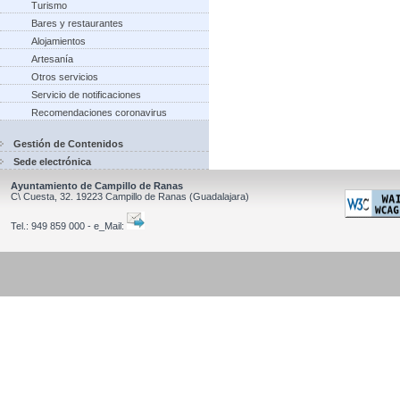
Turismo
Bares y restaurantes
Alojamientos
Artesanía
Otros servicios
Servicio de notificaciones
Recomendaciones coronavirus
Gestión de Contenidos
Sede electrónica
Ayuntamiento de Campillo de Ranas
C\ Cuesta, 32.
19223
Campillo de Ranas
(Guadalajara)
Tel.:
949 859 000 - e_Mail: