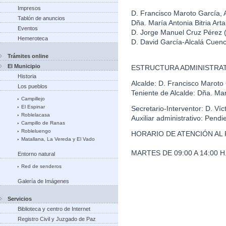
Impresos
D. Francisco Maroto García, 
Tablón de anuncios
Dña. María Antonia Bitria Art
Eventos
D. Jorge Manuel Cruz Pérez
Hemeroteca
D. David García-Alcalá Cuen
Trámites online
El Municipio
ESTRUCTURA ADMINISTRAT
Historia
Alcalde: D. Francisco Maroto
Los pueblos
Teniente de Alcalde: Dña. Marí
Campillejo
El Espinar
Secretario-Interventor: D. Ví
Roblelacasa
Auxiliar administrativo: Pendi
Campillo de Ranas
Robleluengo
HORARIO DE ATENCIÓN AL 
Matallana, La Vereda y El Vado
MARTES DE 09:00 A 14:00 H. 
Entorno natural
Red de senderos
Galería de Imágenes
Servicios
Biblioteca y centro de Internet
Registro Civil y Juzgado de Paz