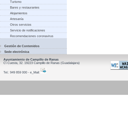
Turismo
Bares y restaurantes
Alojamientos
Artesanía
Otros servicios
Servicio de notificaciones
Recomendaciones coronavirus
Gestión de Contenidos
Sede electrónica
Ayuntamiento de Campillo de Ranas
C\ Cuesta, 32.
19223
Campillo de Ranas
(Guadalajara)
Tel.:
949 859 000 - e_Mail: