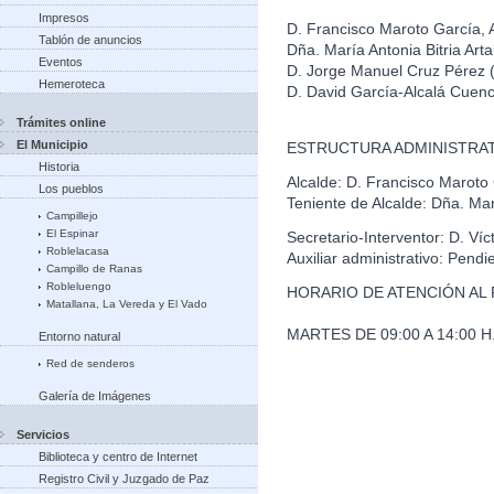
Impresos
D. Francisco Maroto García, 
Tablón de anuncios
Dña. María Antonia Bitria Art
Eventos
D. Jorge Manuel Cruz Pérez
Hemeroteca
D. David García-Alcalá Cuen
Trámites online
El Municipio
ESTRUCTURA ADMINISTRAT
Historia
Alcalde: D. Francisco Maroto
Los pueblos
Teniente de Alcalde: Dña. Marí
Campillejo
El Espinar
Secretario-Interventor: D. Ví
Roblelacasa
Auxiliar administrativo: Pendi
Campillo de Ranas
Robleluengo
HORARIO DE ATENCIÓN AL 
Matallana, La Vereda y El Vado
MARTES DE 09:00 A 14:00 H. 
Entorno natural
Red de senderos
Galería de Imágenes
Servicios
Biblioteca y centro de Internet
Registro Civil y Juzgado de Paz