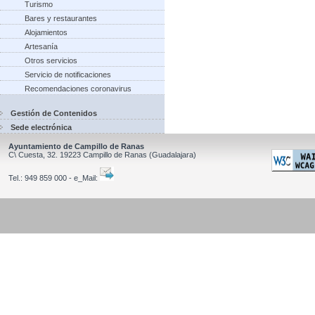
Turismo
Bares y restaurantes
Alojamientos
Artesanía
Otros servicios
Servicio de notificaciones
Recomendaciones coronavirus
Gestión de Contenidos
Sede electrónica
Ayuntamiento de Campillo de Ranas
C\ Cuesta, 32.
19223
Campillo de Ranas
(Guadalajara)
Tel.:
949 859 000 - e_Mail: