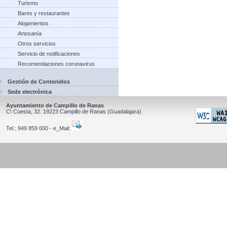
Turismo
Bares y restaurantes
Alojamientos
Artesanía
Otros servicios
Servicio de notificaciones
Recomendaciones coronavirus
Gestión de Contenidos
Sede electrónica
Ayuntamiento de Campillo de Ranas
C\ Cuesta, 32.
19223
Campillo de Ranas
(Guadalajara)
Tel.:
949 859 000 - e_Mail: