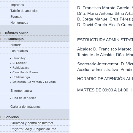
Impresos
D. Francisco Maroto García, 
Tablón de anuncios
Dña. María Antonia Bitria Art
Eventos
D. Jorge Manuel Cruz Pérez
Hemeroteca
D. David García-Alcalá Cuen
Trámites online
El Municipio
ESTRUCTURA ADMINISTRAT
Historia
Alcalde: D. Francisco Maroto
Los pueblos
Teniente de Alcalde: Dña. Marí
Campillejo
El Espinar
Secretario-Interventor: D. Ví
Roblelacasa
Auxiliar administrativo: Pendi
Campillo de Ranas
Robleluengo
HORARIO DE ATENCIÓN AL 
Matallana, La Vereda y El Vado
MARTES DE 09:00 A 14:00 H. 
Entorno natural
Red de senderos
Galería de Imágenes
Servicios
Biblioteca y centro de Internet
Registro Civil y Juzgado de Paz