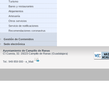
Turismo
Bares y restaurantes
Alojamientos
Artesanía
Otros servicios
Servicio de notificaciones
Recomendaciones coronavirus
Gestión de Contenidos
Sede electrónica
Ayuntamiento de Campillo de Ranas
C\ Cuesta, 32.
19223
Campillo de Ranas
(Guadalajara)
Tel.:
949 859 000 - e_Mail: