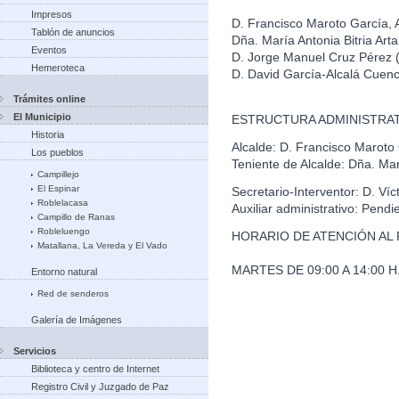
Impresos
D. Francisco Maroto García, 
Tablón de anuncios
Dña. María Antonia Bitria Art
Eventos
D. Jorge Manuel Cruz Pérez
Hemeroteca
D. David García-Alcalá Cuen
Trámites online
El Municipio
ESTRUCTURA ADMINISTRAT
Historia
Alcalde: D. Francisco Maroto
Los pueblos
Teniente de Alcalde: Dña. Marí
Campillejo
El Espinar
Secretario-Interventor: D. Ví
Roblelacasa
Auxiliar administrativo: Pendi
Campillo de Ranas
Robleluengo
HORARIO DE ATENCIÓN AL 
Matallana, La Vereda y El Vado
MARTES DE 09:00 A 14:00 H. 
Entorno natural
Red de senderos
Galería de Imágenes
Servicios
Biblioteca y centro de Internet
Registro Civil y Juzgado de Paz