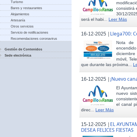
Turismo
modificac
consistirá
Bares y restaurantes
30/12/2025
Alojamientos
será el habi...
Leer Más
Artesanía
Otros servicios
|
Llega700: 
Servicio de notificaciones
16-12-2025
Recomendaciones coronavirus
Nota de 
encendid
Gestión de Contenidos
diciembre
Sede electrónica
móvil, Tel
que durante las próxima...
L
|
¡Nuevo cana
16-12-2025
El Ayunta
nuevo sis
consisten
el canal p
direc...
Leer Más
|
EL AYUNTA
15-12-2025
DESEA FELICES FIESTAS