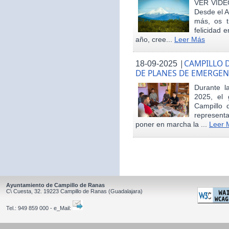
VER VÍDE
Desde el 
más, os t
felicidad 
año, cree...
Leer Más
|
CAMPILLO D
18-09-2025
DE PLANES DE EMERGEN
Durante 
2025, el 
Campillo 
represent
poner en marcha la ...
Leer 
Ayuntamiento de Campillo de Ranas
C\ Cuesta, 32.
19223
Campillo de Ranas
(Guadalajara)
Tel.:
949 859 000 - e_Mail: