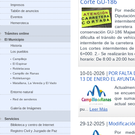
Corte GU-186
Impresos
Por medio
Tablón de anuncios
Diputació
Eventos
intermiten
Hemeroteca
carreter
conservación GU-186 Majael
Trámites online
dificulta el tránsito de veh
El Municipio
intermitente de la carretera 
Historia
Los cortes intermitentes de
Los pueblos
6+000. 2.- Se realizarán los 
horario: De 8:00 a 20:00 hora
Campillejo
El Espinar
Roblelacasa
|
POR FALTA 
10-01-2026
Campillo de Ranas
13 DE ENERO EL AYUN
Robleluengo
Matallana, La Vereda y El Vado
Actualmen
Entorno natural
se encuent
que sumar
Red de senderos
actual sec
Galería de Imágenes
pu...
Leer Más
Servicios
|
Modificació
29-12-2025
Biblioteca y centro de Internet
Registro Civil y Juzgado de Paz
Por med