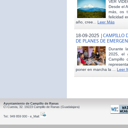
VER VÍDE
Desde el 
más, os t
felicidad 
año, cree...
Leer Más
|
CAMPILLO D
18-09-2025
DE PLANES DE EMERGEN
Durante 
2025, el 
Campillo 
represent
poner en marcha la ...
Leer 
Ayuntamiento de Campillo de Ranas
C\ Cuesta, 32.
19223
Campillo de Ranas
(Guadalajara)
Tel.:
949 859 000 - e_Mail: