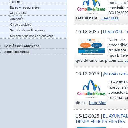
Turismo
modificac
consistirá
Bares y restaurantes
30/12/2025
Alojamientos
será el habi...
Leer Más
Artesanía
Otros servicios
|
Llega700: 
Servicio de notificaciones
16-12-2025
Recomendaciones coronavirus
Nota de 
encendid
Gestión de Contenidos
diciembre
Sede electrónica
móvil, Tel
que durante las próxima...
L
|
¡Nuevo cana
16-12-2025
El Ayunta
nuevo sis
consisten
el canal p
direc...
Leer Más
|
EL AYUNTA
15-12-2025
DESEA FELICES FIESTAS