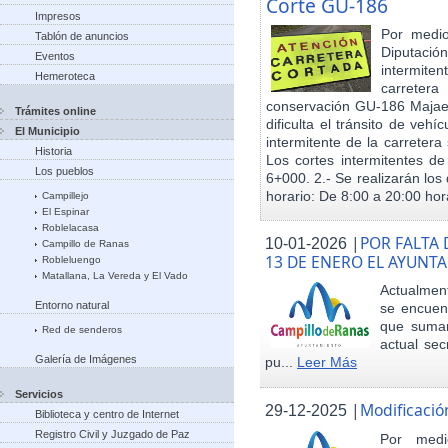
Corte GU-186
Impresos
Por medio
Tablón de anuncios
Diputació
Eventos
intermiten
Hemeroteca
carreter
conservación GU-186 Majael
Trámites online
dificulta el tránsito de veh
El Municipio
intermitente de la carretera 
Historia
Los cortes intermitentes de
Los pueblos
6+000. 2.- Se realizarán los 
horario: De 8:00 a 20:00 hora
Campillejo
El Espinar
Roblelacasa
|
POR FALTA 
10-01-2026
Campillo de Ranas
13 DE ENERO EL AYUN
Robleluengo
Matallana, La Vereda y El Vado
Actualmen
Entorno natural
se encuent
que sumar
Red de senderos
actual sec
Galería de Imágenes
pu...
Leer Más
Servicios
|
Modificació
29-12-2025
Biblioteca y centro de Internet
Registro Civil y Juzgado de Paz
Por med