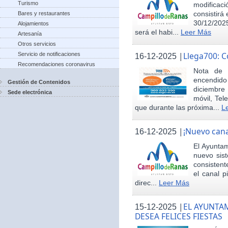
Turismo
modificac
consistirá
Bares y restaurantes
30/12/2025
Alojamientos
será el habi...
Leer Más
Artesanía
Otros servicios
|
Llega700: 
Servicio de notificaciones
16-12-2025
Recomendaciones coronavirus
Nota de 
encendid
Gestión de Contenidos
diciembre
Sede electrónica
móvil, Tel
que durante las próxima...
L
|
¡Nuevo cana
16-12-2025
El Ayunta
nuevo sis
consisten
el canal p
direc...
Leer Más
|
EL AYUNTA
15-12-2025
DESEA FELICES FIESTAS