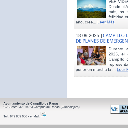
VER VÍDE
Desde el 
más, os t
felicidad 
año, cree...
Leer Más
|
CAMPILLO D
18-09-2025
DE PLANES DE EMERGEN
Durante 
2025, el 
Campillo 
represent
poner en marcha la ...
Leer 
Ayuntamiento de Campillo de Ranas
C\ Cuesta, 32.
19223
Campillo de Ranas
(Guadalajara)
Tel.:
949 859 000 - e_Mail: