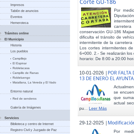
Corte GU-186
Impresos
Por medio
Tablón de anuncios
Diputació
Eventos
intermiten
Hemeroteca
carreter
conservación GU-186 Majael
Trámites online
dificulta el tránsito de veh
El Municipio
intermitente de la carretera 
Historia
Los cortes intermitentes de
Los pueblos
6+000. 2.- Se realizarán los 
horario: De 8:00 a 20:00 hora
Campillejo
El Espinar
Roblelacasa
|
POR FALTA 
10-01-2026
Campillo de Ranas
13 DE ENERO EL AYUN
Robleluengo
Matallana, La Vereda y El Vado
Actualmen
Entorno natural
se encuent
que sumar
Red de senderos
actual sec
Galería de Imágenes
pu...
Leer Más
Servicios
|
Modificació
29-12-2025
Biblioteca y centro de Internet
Registro Civil y Juzgado de Paz
Por med