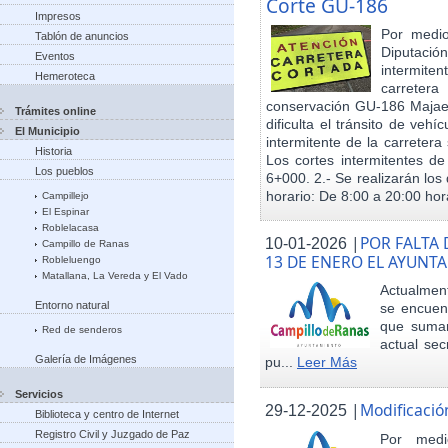
Corte GU-186
Impresos
Por medio
Tablón de anuncios
Diputació
Eventos
intermiten
Hemeroteca
carreter
conservación GU-186 Majael
Trámites online
dificulta el tránsito de veh
El Municipio
intermitente de la carretera 
Historia
Los cortes intermitentes de
Los pueblos
6+000. 2.- Se realizarán los 
horario: De 8:00 a 20:00 hora
Campillejo
El Espinar
Roblelacasa
|
POR FALTA 
10-01-2026
Campillo de Ranas
13 DE ENERO EL AYUN
Robleluengo
Matallana, La Vereda y El Vado
Actualmen
Entorno natural
se encuent
que sumar
Red de senderos
actual sec
Galería de Imágenes
pu...
Leer Más
Servicios
|
Modificació
29-12-2025
Biblioteca y centro de Internet
Registro Civil y Juzgado de Paz
Por med