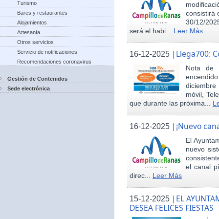
Turismo
modificac
consistirá
Bares y restaurantes
30/12/2025
Alojamientos
será el habi...
Leer Más
Artesanía
Otros servicios
|
Llega700: 
Servicio de notificaciones
16-12-2025
Recomendaciones coronavirus
Nota de 
encendid
Gestión de Contenidos
diciembre
Sede electrónica
móvil, Tel
que durante las próxima...
L
|
¡Nuevo cana
16-12-2025
El Ayunta
nuevo sis
consisten
el canal p
direc...
Leer Más
|
EL AYUNTA
15-12-2025
DESEA FELICES FIESTAS