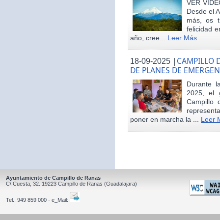
VER VÍDE
Desde el 
más, os t
felicidad 
año, cree...
Leer Más
|
CAMPILLO D
18-09-2025
DE PLANES DE EMERGEN
Durante 
2025, el 
Campillo 
represent
poner en marcha la ...
Leer 
Ayuntamiento de Campillo de Ranas
C\ Cuesta, 32.
19223
Campillo de Ranas
(Guadalajara)
Tel.:
949 859 000 - e_Mail: