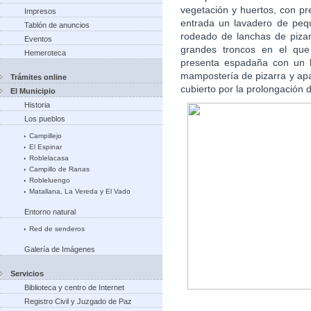
vegetación y huertos, con pr
Impresos
entrada un lavadero de peq
Tablón de anuncios
rodeado de lanchas de piza
Eventos
grandes troncos en el que
Hemeroteca
presenta espadaña con un 
mampostería de pizarra y apa
Trámites online
cubierto por la prolongación d
El Municipio
Historia
Los pueblos
Campillejo
El Espinar
Roblelacasa
Campillo de Ranas
Robleluengo
Matallana, La Vereda y El Vado
Entorno natural
Red de senderos
Galería de Imágenes
Servicios
Biblioteca y centro de Internet
Registro Civil y Juzgado de Paz