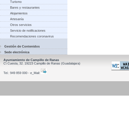
Turismo
Bares y restaurantes
Alojamientos
Artesanía
Otros servicios
Servicio de notificaciones
Recomendaciones coronavirus
Gestión de Contenidos
Sede electrónica
Ayuntamiento de Campillo de Ranas
C\ Cuesta, 32.
19223
Campillo de Ranas
(Guadalajara)
Tel.:
949 859 000 - e_Mail: