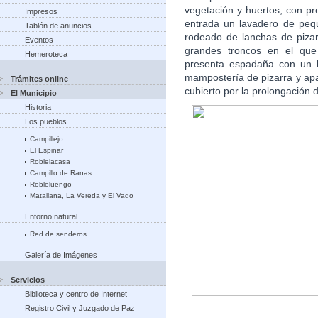
vegetación y huertos, con pr
Impresos
entrada un lavadero de peq
Tablón de anuncios
rodeado de lanchas de piza
Eventos
grandes troncos en el que
Hemeroteca
presenta espadaña con un 
mampostería de pizarra y apa
Trámites online
cubierto por la prolongación d
El Municipio
Historia
Los pueblos
Campillejo
El Espinar
Roblelacasa
Campillo de Ranas
Robleluengo
Matallana, La Vereda y El Vado
Entorno natural
Red de senderos
Galería de Imágenes
Servicios
Biblioteca y centro de Internet
Registro Civil y Juzgado de Paz