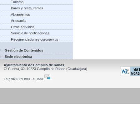
Turismo
Bares y restaurantes
Alojamientos
Artesanía
Otros servicios
Servicio de notificaciones
Recomendaciones coronavirus
Gestión de Contenidos
Sede electrónica
Ayuntamiento de Campillo de Ranas
C\ Cuesta, 32.
19223
Campillo de Ranas
(Guadalajara)
Tel.:
949 859 000 - e_Mail: