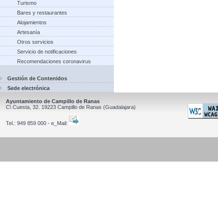
Turismo
Bares y restaurantes
Alojamientos
Artesanía
Otros servicios
Servicio de notificaciones
Recomendaciones coronavirus
Gestión de Contenidos
Sede electrónica
Ayuntamiento de Campillo de Ranas
C\ Cuesta, 32.
19223
Campillo de Ranas
(Guadalajara)
Tel.:
949 859 000 - e_Mail: