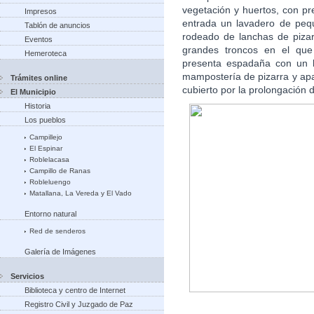
vegetación y huertos, con pr
Impresos
entrada un lavadero de peq
Tablón de anuncios
rodeado de lanchas de piza
Eventos
grandes troncos en el que
Hemeroteca
presenta espadaña con un 
mampostería de pizarra y apa
Trámites online
cubierto por la prolongación d
El Municipio
Historia
Los pueblos
Campillejo
El Espinar
Roblelacasa
Campillo de Ranas
Robleluengo
Matallana, La Vereda y El Vado
Entorno natural
Red de senderos
Galería de Imágenes
Servicios
Biblioteca y centro de Internet
Registro Civil y Juzgado de Paz