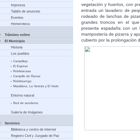
vegetación y huertos, con pr
Impresos
entrada un lavadero de peq
Tablón de anuncios
rodeado de lanchas de piza
Eventos
grandes troncos en el que
Hemeroteca
presenta espadaña con un 
mampostería de pizarra y apa
Trámites online
cubierto por la prolongación d
El Municipio
Historia
Los pueblos
Campillejo
El Espinar
Roblelacasa
Campillo de Ranas
Robleluengo
Matallana, La Vereda y El Vado
Entorno natural
Red de senderos
Galería de Imágenes
Servicios
Biblioteca y centro de Internet
Registro Civil y Juzgado de Paz