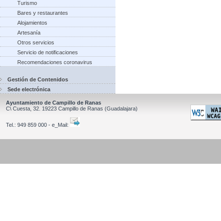
Turismo
Bares y restaurantes
Alojamientos
Artesanía
Otros servicios
Servicio de notificaciones
Recomendaciones coronavirus
Gestión de Contenidos
Sede electrónica
Ayuntamiento de Campillo de Ranas
C\ Cuesta, 32.
19223
Campillo de Ranas
(Guadalajara)
Tel.:
949 859 000 - e_Mail: