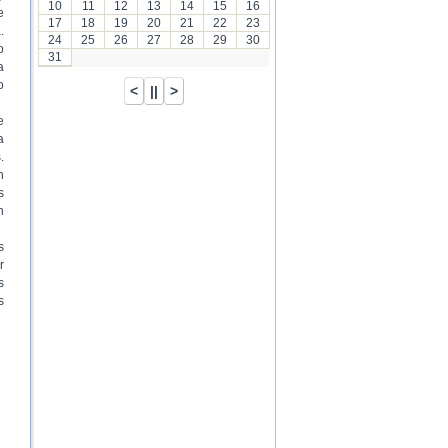
10
11
12
13
14
15
16
e
17
18
19
20
21
22
23
.
24
25
26
27
28
29
30
o
31
a
o
e
a
.
n
s
n
s
r
s
s