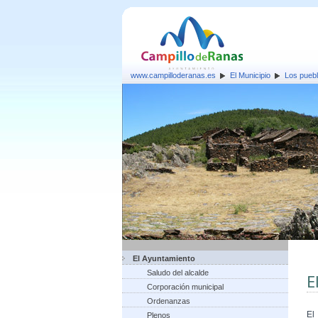
www.campilloderanas.es
El Municipio
Los pueb
El Ayuntamiento
Saludo del alcalde
E
Corporación municipal
Ordenanzas
El
Plenos