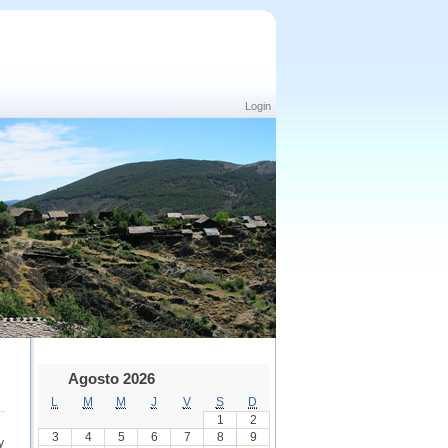
Login
Agosto 2026
L
M
M
J
V
S
D
1
2
3
4
5
6
7
8
9
y