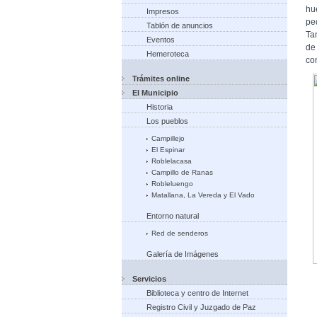
hu
Impresos
pe
Tablón de anuncios
Ta
Eventos
de
Hemeroteca
co
Trámites online
El Municipio
Historia
Los pueblos
Campillejo
El Espinar
Roblelacasa
Campillo de Ranas
Robleluengo
Matallana, La Vereda y El Vado
Entorno natural
Red de senderos
Galería de Imágenes
Servicios
Biblioteca y centro de Internet
Registro Civil y Juzgado de Paz