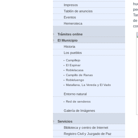
hu
Impresos
pe
Tablón de anuncios
Ta
Eventos
de
Hemeroteca
co
Trámites online
El Municipio
Historia
Los pueblos
Campillejo
El Espinar
Roblelacasa
Campillo de Ranas
Robleluengo
Matallana, La Vereda y El Vado
Entorno natural
Red de senderos
Galería de Imágenes
Servicios
Biblioteca y centro de Internet
Registro Civil y Juzgado de Paz