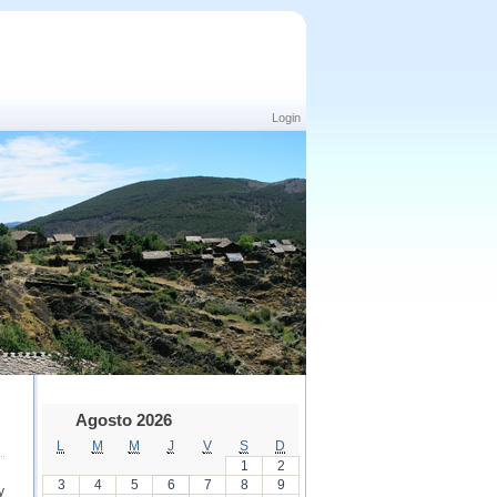
Login
Agosto 2026
L
M
M
J
V
S
D
1
2
3
4
5
6
7
8
9
y