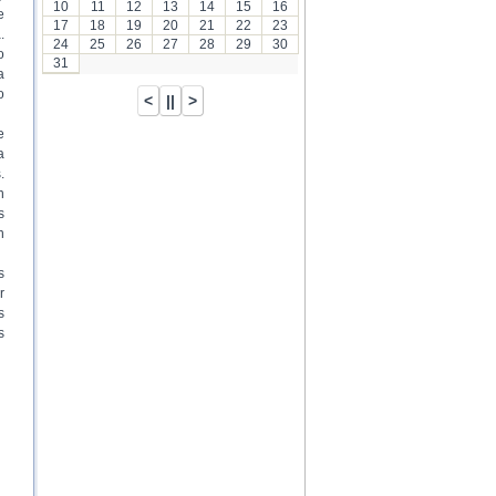
10
11
12
13
14
15
16
e
17
18
19
20
21
22
23
.
24
25
26
27
28
29
30
o
31
a
o
e
a
.
n
s
n
s
r
s
s