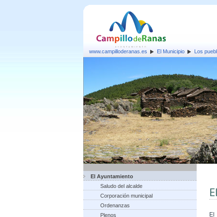
www.campilloderanas.es
El Municipio
Los pueb
El Ayuntamiento
Saludo del alcalde
E
Corporación municipal
Ordenanzas
El
Plenos