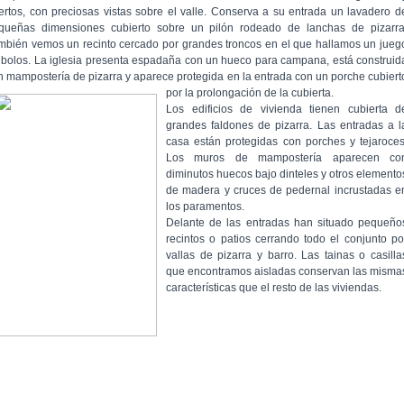
ertos, con preciosas vistas sobre el valle. Conserva a su entrada un lavadero d
queñas dimensiones cubierto sobre un pilón rodeado de lanchas de pizarra
mbién vemos un recinto cercado por grandes troncos en el que hallamos un jueg
 bolos. La iglesia presenta espadaña con un hueco para campana, está construid
n mampostería de pizarra y aparece protegida en la entrada con un porche cubiert
por la prolongación de la cubierta.
Los edificios de vivienda tienen cubierta d
grandes faldones de pizarra. Las entradas a l
casa están protegidas con porches y tejaroces
Los muros de mampostería aparecen co
diminutos huecos bajo dinteles y otros elemento
de madera y cruces de pedernal incrustadas e
los paramentos.
Delante de las entradas han situado pequeño
recintos o patios cerrando todo el conjunto po
vallas de pizarra y barro. Las tainas o casilla
que encontramos aisladas conservan las misma
características que el resto de las viviendas.