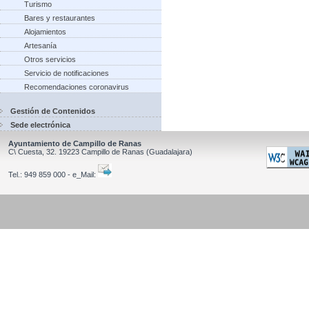
Turismo
Bares y restaurantes
Alojamientos
Artesanía
Otros servicios
Servicio de notificaciones
Recomendaciones coronavirus
Gestión de Contenidos
Sede electrónica
Ayuntamiento de Campillo de Ranas
C\ Cuesta, 32.
19223
Campillo de Ranas
(Guadalajara)
Tel.:
949 859 000 - e_Mail: