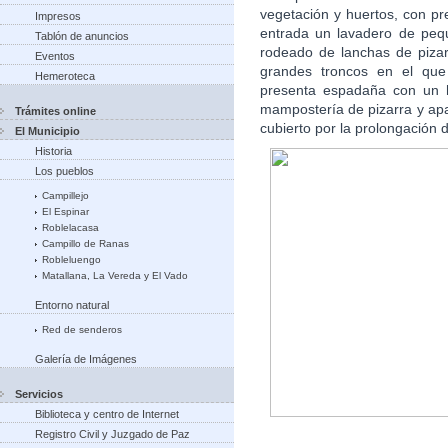
vegetación y huertos, con pr
Impresos
entrada un lavadero de peq
Tablón de anuncios
rodeado de lanchas de piza
Eventos
grandes troncos en el que
Hemeroteca
presenta espadaña con un 
mampostería de pizarra y apa
Trámites online
cubierto por la prolongación d
El Municipio
Historia
Los pueblos
Campillejo
El Espinar
Roblelacasa
Campillo de Ranas
Robleluengo
Matallana, La Vereda y El Vado
Entorno natural
Red de senderos
Galería de Imágenes
Servicios
Biblioteca y centro de Internet
Registro Civil y Juzgado de Paz