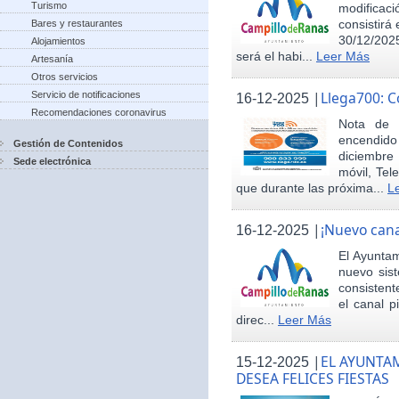
Turismo
modificac
consistirá
Bares y restaurantes
30/12/2025
Alojamientos
será el habi...
Leer Más
Artesanía
Otros servicios
|
Llega700: 
Servicio de notificaciones
16-12-2025
Recomendaciones coronavirus
Nota de 
encendid
Gestión de Contenidos
diciembre
Sede electrónica
móvil, Tel
que durante las próxima...
L
|
¡Nuevo cana
16-12-2025
El Ayunta
nuevo sis
consisten
el canal p
direc...
Leer Más
|
EL AYUNTA
15-12-2025
DESEA FELICES FIESTAS