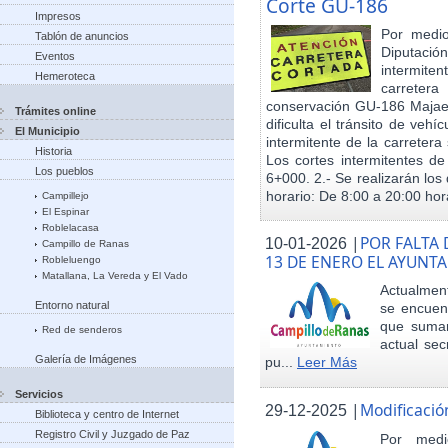
Corte GU-186
Impresos
Por medio
Tablón de anuncios
Diputació
Eventos
intermiten
Hemeroteca
carreter
conservación GU-186 Majael
Trámites online
dificulta el tránsito de veh
El Municipio
intermitente de la carretera 
Historia
Los cortes intermitentes de
Los pueblos
6+000. 2.- Se realizarán los 
horario: De 8:00 a 20:00 hora
Campillejo
El Espinar
Roblelacasa
|
POR FALTA 
10-01-2026
Campillo de Ranas
13 DE ENERO EL AYUN
Robleluengo
Matallana, La Vereda y El Vado
Actualmen
Entorno natural
se encuent
que sumar
Red de senderos
actual sec
Galería de Imágenes
pu...
Leer Más
Servicios
|
Modificació
29-12-2025
Biblioteca y centro de Internet
Registro Civil y Juzgado de Paz
Por med