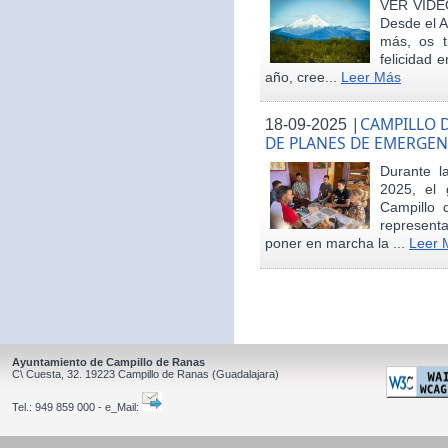
VER VÍDE
Desde el 
más, os t
felicidad 
año, cree...
Leer Más
|
CAMPILLO D
18-09-2025
DE PLANES DE EMERGEN
Durante 
2025, el 
Campillo 
represent
poner en marcha la ...
Leer 
Ayuntamiento de Campillo de Ranas
C\ Cuesta, 32.
19223
Campillo de Ranas
(Guadalajara)
Tel.:
949 859 000 - e_Mail: