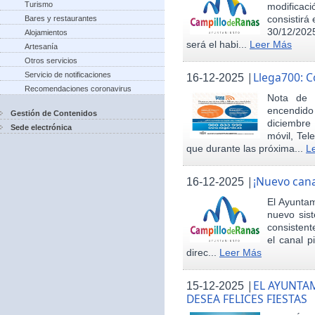
Turismo
modificac
consistirá
Bares y restaurantes
30/12/2025
Alojamientos
será el habi...
Leer Más
Artesanía
Otros servicios
|
Llega700: 
Servicio de notificaciones
16-12-2025
Recomendaciones coronavirus
Nota de 
encendid
Gestión de Contenidos
diciembre
Sede electrónica
móvil, Tel
que durante las próxima...
L
|
¡Nuevo cana
16-12-2025
El Ayunta
nuevo sis
consisten
el canal p
direc...
Leer Más
|
EL AYUNTA
15-12-2025
DESEA FELICES FIESTAS