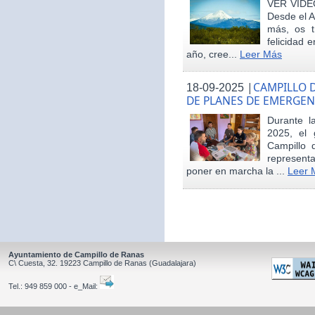
VER VÍDE
Desde el 
más, os t
felicidad 
año, cree...
Leer Más
|
CAMPILLO D
18-09-2025
DE PLANES DE EMERGEN
Durante 
2025, el 
Campillo 
represent
poner en marcha la ...
Leer 
Ayuntamiento de Campillo de Ranas
C\ Cuesta, 32.
19223
Campillo de Ranas
(Guadalajara)
Tel.:
949 859 000 - e_Mail: