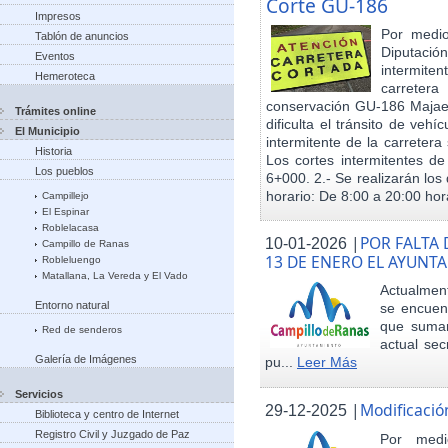
Corte GU-186
Impresos
Por medio
Tablón de anuncios
Diputació
Eventos
intermiten
Hemeroteca
carreter
conservación GU-186 Majael
Trámites online
dificulta el tránsito de veh
El Municipio
intermitente de la carretera 
Historia
Los cortes intermitentes de
Los pueblos
6+000. 2.- Se realizarán los 
horario: De 8:00 a 20:00 hora
Campillejo
El Espinar
Roblelacasa
|
POR FALTA 
10-01-2026
Campillo de Ranas
13 DE ENERO EL AYUN
Robleluengo
Matallana, La Vereda y El Vado
Actualmen
Entorno natural
se encuent
que sumar
Red de senderos
actual sec
Galería de Imágenes
pu...
Leer Más
Servicios
|
Modificació
29-12-2025
Biblioteca y centro de Internet
Registro Civil y Juzgado de Paz
Por med