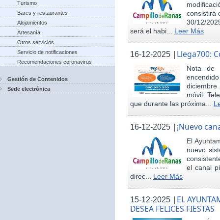
Turismo
modificac
consistirá
Bares y restaurantes
30/12/2025
Alojamientos
será el habi...
Leer Más
Artesanía
Otros servicios
|
Llega700: 
Servicio de notificaciones
16-12-2025
Recomendaciones coronavirus
Nota de 
encendid
Gestión de Contenidos
diciembre
Sede electrónica
móvil, Tel
que durante las próxima...
L
|
¡Nuevo cana
16-12-2025
El Ayunta
nuevo sis
consisten
el canal p
direc...
Leer Más
|
EL AYUNTA
15-12-2025
DESEA FELICES FIESTAS