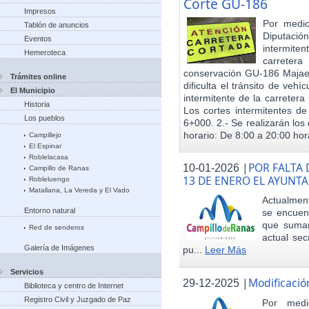
Corte GU-186
Impresos
Por medio
Tablón de anuncios
Diputació
Eventos
intermiten
Hemeroteca
carreter
conservación GU-186 Majael
Trámites online
dificulta el tránsito de veh
El Municipio
intermitente de la carretera 
Historia
Los cortes intermitentes de
Los pueblos
6+000. 2.- Se realizarán los 
horario: De 8:00 a 20:00 hora
Campillejo
El Espinar
Roblelacasa
|
POR FALTA 
10-01-2026
Campillo de Ranas
13 DE ENERO EL AYUN
Robleluengo
Matallana, La Vereda y El Vado
Actualmen
Entorno natural
se encuent
que sumar
Red de senderos
actual sec
Galería de Imágenes
pu...
Leer Más
Servicios
|
Modificació
29-12-2025
Biblioteca y centro de Internet
Registro Civil y Juzgado de Paz
Por med