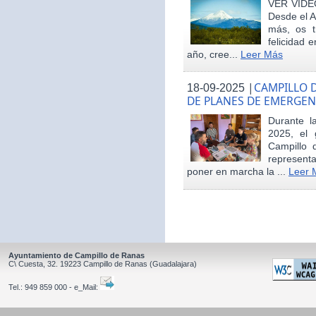
VER VÍDE
Desde el 
más, os t
felicidad 
año, cree...
Leer Más
|
CAMPILLO D
18-09-2025
DE PLANES DE EMERGEN
Durante 
2025, el 
Campillo 
represent
poner en marcha la ...
Leer 
Ayuntamiento de Campillo de Ranas
C\ Cuesta, 32.
19223
Campillo de Ranas
(Guadalajara)
Tel.:
949 859 000 - e_Mail: