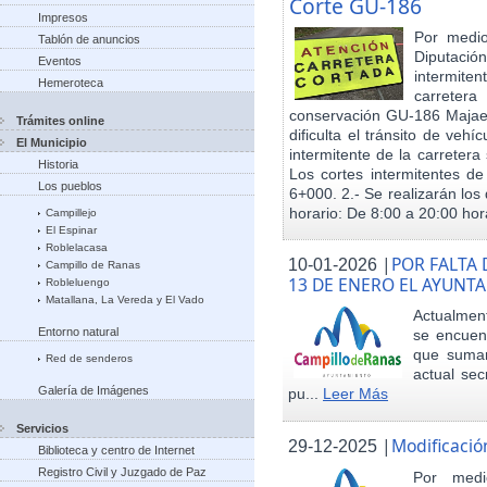
Corte GU-186
Impresos
Por medio
Tablón de anuncios
Diputació
Eventos
intermiten
Hemeroteca
carreter
conservación GU-186 Majael
Trámites online
dificulta el tránsito de veh
El Municipio
intermitente de la carretera 
Historia
Los cortes intermitentes de
Los pueblos
6+000. 2.- Se realizarán los 
horario: De 8:00 a 20:00 hora
Campillejo
El Espinar
Roblelacasa
|
POR FALTA 
10-01-2026
Campillo de Ranas
13 DE ENERO EL AYUN
Robleluengo
Matallana, La Vereda y El Vado
Actualmen
Entorno natural
se encuent
que sumar
Red de senderos
actual sec
Galería de Imágenes
pu...
Leer Más
Servicios
|
Modificació
29-12-2025
Biblioteca y centro de Internet
Registro Civil y Juzgado de Paz
Por med