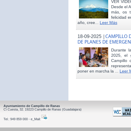
VER VÍDE
Desde el 
más, os t
felicidad 
año, cree...
Leer Más
|
CAMPILLO D
18-09-2025
DE PLANES DE EMERGEN
Durante 
2025, el 
Campillo 
represent
poner en marcha la ...
Leer 
Ayuntamiento de Campillo de Ranas
C\ Cuesta, 32.
19223
Campillo de Ranas
(Guadalajara)
Tel.:
949 859 000 - e_Mail: