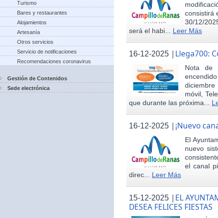
Turismo
modificac
consistirá
Bares y restaurantes
30/12/2025
Alojamientos
será el habi...
Leer Más
Artesanía
Otros servicios
|
Llega700: 
Servicio de notificaciones
16-12-2025
Recomendaciones coronavirus
Nota de 
encendid
Gestión de Contenidos
diciembre
Sede electrónica
móvil, Tel
que durante las próxima...
L
|
¡Nuevo cana
16-12-2025
El Ayunta
nuevo sis
consisten
el canal p
direc...
Leer Más
|
EL AYUNTA
15-12-2025
DESEA FELICES FIESTAS