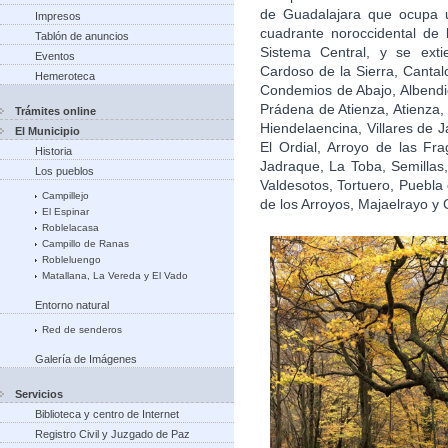
de Guadalajara que ocupa u
Impresos
cuadrante noroccidental de l
Tablón de anuncios
Sistema Central, y se exti
Eventos
Cardoso de la Sierra, Cantal
Hemeroteca
Condemios de Abajo, Albendi
Prádena de Atienza, Atienza
Trámites online
Hiendelaencina, Villares de 
El Municipio
El Ordial, Arroyo de las Fr
Historia
Jadraque, La Toba, Semillas
Los pueblos
Valdesotos, Tortuero, Puebla 
Campillejo
de los Arroyos, Majaelrayo y
El Espinar
Roblelacasa
Campillo de Ranas
Robleluengo
Matallana, La Vereda y El Vado
Entorno natural
Red de senderos
Galería de Imágenes
Servicios
Biblioteca y centro de Internet
Registro Civil y Juzgado de Paz