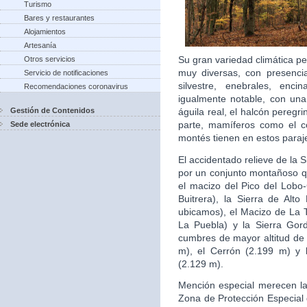
Turismo
Bares y restaurantes
Alojamientos
Artesanía
Su gran variedad climática p
Otros servicios
muy diversas, con presenci
Servicio de notificaciones
silvestre, enebrales, enci
Recomendaciones coronavirus
igualmente notable, con un
Gestión de Contenidos
águila real, el halcón peregri
parte, mamíferos como el cor
Sede electrónica
montés tienen en estos paraj
El accidentado relieve de la 
por un conjunto montañoso qu
el macizo del Pico del Lobo-
Buitrera), la Sierra de Alt
ubicamos), el Macizo de La 
La Puebla) y la Sierra Gor
cumbres de mayor altitud de 
m), el Cerrón (2.199 m) y 
(2.129 m).
Mención especial merecen la 
Zona de Protección Especial 