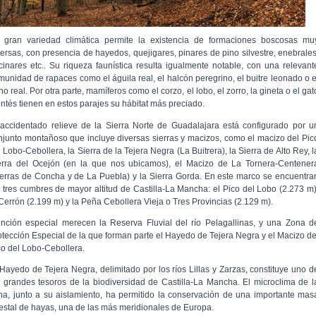
 gran variedad climática permite la existencia de formaciones boscosas mu
versas, con presencia de hayedos, quejigares, pinares de pino silvestre, enebrales
cinares etc.. Su riqueza faunística resulta igualmente notable, con una relevant
munidad de rapaces como el águila real, el halcón peregrino, el buitre leonado o e
o real. Por otra parte, mamíferos como el corzo, el lobo, el zorro, la gineta o el gat
ntés tienen en estos parajes su hábitat más preciado.
 accidentado relieve de la Sierra Norte de Guadalajara está configurado por u
njunto montañoso que incluye diversas sierras y macizos, como el macizo del Pic
 Lobo-Cebollera, la Sierra de la Tejera Negra (La Buitrera), la Sierra de Alto Rey, l
erra del Ocejón (en la que nos ubicamos), el Macizo de La Tornera-Centener
ierras de Concha y de La Puebla) y la Sierra Gorda. En este marco se encuentra
s tres cumbres de mayor altitud de Castilla-La Mancha: el Pico del Lobo (2.273 m)
 Cerrón (2.199 m) y la Peña Cebollera Vieja o Tres Provincias (2.129 m).
nción especial merecen la Reserva Fluvial del río Pelagallinas, y una Zona d
otección Especial de la que forman parte el Hayedo de Tejera Negra y el Macizo de
co del Lobo-Cebollera.
 Hayedo de Tejera Negra, delimitado por los ríos Lillas y Zarzas, constituye uno d
s grandes tesoros de la biodiversidad de Castilla-La Mancha. El microclima de l
na, junto a su aislamiento, ha permitido la conservación de una importante mas
restal de hayas, una de las más meridionales de Europa.