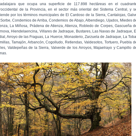
adalajara que ocupa una superficie de 117.898 hectáreas en el cuadrant
roccidental de la Provincia, en el sector más oriental del Sistema Central, y s
tiende por los términos municipales de El Cardoso de la Sierra, Cantalojas, Galv
 Sorbe, Condemios de Arriba, Condemios de Abajo, Albendiego, Ujados, Miedes d
ienza, La Miñosa, Prádena de Atienza, Atienza, Robledo de Corpes, Gascueña d
rnova, Hiendelaencina, Villares de Jadraque, Bustares, Las Navas de Jadraque, E
dial, Arroyo de las Fraguas, La Huerce, Monasterio, Zarzuela de Jadraque, La Toba
millas, Tamajón, Arbancón, Cogolludo, Retiendas, Valdesotos, Tortuero, Puebla d
lles, Valdepeñas de la Sierra, Valverde de los Arroyos, Majaelrayo y Campillo d
nas.