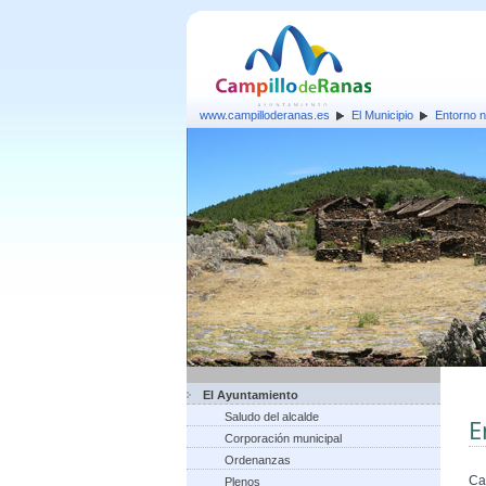
www.campilloderanas.es
El Municipio
Entorno n
El Ayuntamiento
Saludo del alcalde
E
Corporación municipal
Ordenanzas
Ca
Plenos