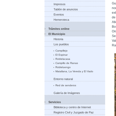
Gu
Impresos
no
Tablón de anuncios
ex
Eventos
de
Hemeroteca
At
Bo
Trámites online
Or
El Municipio
Se
Historia
Va
Los pueblos
Ra
Campillejo
El Espinar
Roblelacasa
Campillo de Ranas
Robleluengo
Matallana, La Vereda y El Vado
Entorno natural
Red de senderos
Galería de Imágenes
Servicios
Biblioteca y centro de Internet
Registro Civil y Juzgado de Paz