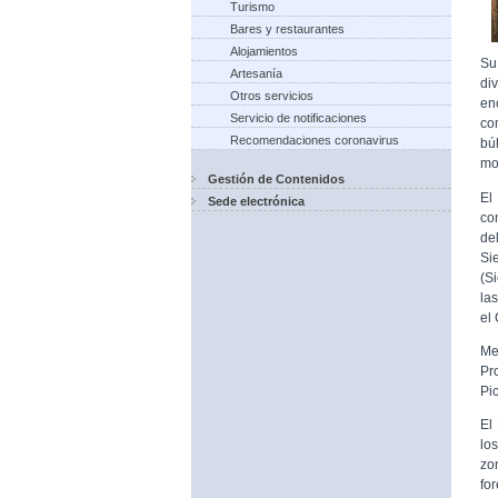
Turismo
Bares y restaurantes
Alojamientos
Su
Artesanía
di
Otros servicios
en
Servicio de notificaciones
co
Recomendaciones coronavirus
búh
mo
Gestión de Contenidos
El
Sede electrónica
co
del
Si
(S
la
el
Me
Pr
Pi
El
lo
zo
fo