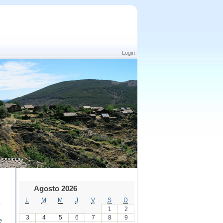
Login
Agosto 2026
L
M
M
J
V
S
D
1
2
3
4
5
6
7
8
9
e